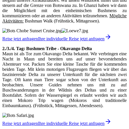
Beginn unseres Afrikaurlaubes: Wir lassen Windhoek hinter uns und
steuern auf die Grenze von Botswana zu. In Ghanzi haben wir dann
die Möglichkeit mit den einheimischen Bushmens zu
kommunizieren oder an anderen Aktivitäten teilzunehmen.
Mögliche
Aktivitäten:
Bushman Walk (Frühstück, Mittagessen).
Reise jetzt anfragen
Ihre individuelle Reise jetzt anfragen
2./3./4. Tag: Bushmen Tribe - Okavango Delta
Maun ist als Tor zum Okavango Delta bekannt. Wir verbringen eine
Nacht in Maun und bereiten uns auf unser bevorstehendes
Abenteuer vor. Packen Sie eine kleine Tasche für die kommenden
beiden Tage. Mit klein motorigen Flugzeugen fliegen wir über das
faszinierende Delta zu unserer Unterkunft für die nächsten zwei
Tage. Oft kann man Tiere sogar schon von der Unterkunft aus
beobachten. Unsere Guides nehmen uns mit zu auf
Buschwanderungen in der Wildnis des Deltas und zu einer
Bootsfahrt. Sofern der Wasserspiegel es erlaubt werden wir auch
einen Mokoro Trip wagen (Mokoros sind traditionelle
Einbaumkanus). (Frühstück, Mittagessen, Abendessen).
Reise jetzt anfragen
Ihre individuelle Reise jetzt anfragen