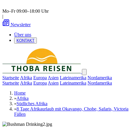
Mo–Fr 09:00–18:00 Uhr
|
Newsletter
Über uns
KONTAKT
Startseite
Afrika
Europa
Asien
Lateinamerika
Nordamerika
Startseite
Afrika
Europa
Asien
Lateinamerika
Nordamerika
Home
»
Afrika
»
Südliches Afrika
»
8 Tage Afrikaurlaub mit Okavango, Chobe, Safaris, Victoria
Fällen