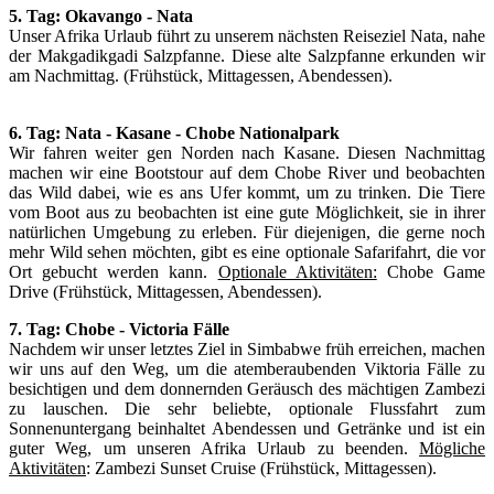
5. Tag: Okavango - Nata
Unser Afrika Urlaub führt zu unserem nächsten Reiseziel Nata, nahe
der Makgadikgadi Salzpfanne. Diese alte Salzpfanne erkunden wir
am Nachmittag. (Frühstück, Mittagessen, Abendessen).
6. Tag: Nata - Kasane - Chobe Nationalpark
Wir fahren weiter gen Norden nach Kasane. Diesen Nachmittag
machen wir eine Bootstour auf dem Chobe River und beobachten
das Wild dabei, wie es ans Ufer kommt, um zu trinken. Die Tiere
vom Boot aus zu beobachten ist eine gute Möglichkeit, sie in ihrer
natürlichen Umgebung zu erleben. Für diejenigen, die gerne noch
mehr Wild sehen möchten, gibt es eine optionale Safarifahrt, die vor
Ort gebucht werden kann.
Optionale Aktivitäten:
Chobe Game
Drive (Frühstück, Mittagessen, Abendessen).
7. Tag: Chobe - Victoria Fälle
Nachdem wir unser letztes Ziel in Simbabwe früh erreichen, machen
wir uns auf den Weg, um die atemberaubenden Viktoria Fälle zu
besichtigen und dem donnernden Geräusch des mächtigen Zambezi
zu lauschen. Die sehr beliebte, optionale Flussfahrt zum
Sonnenuntergang beinhaltet Abendessen und Getränke und ist ein
guter Weg, um unseren Afrika Urlaub zu beenden.
Mögliche
Aktivitäten
: Zambezi Sunset Cruise (Frühstück, Mittagessen).