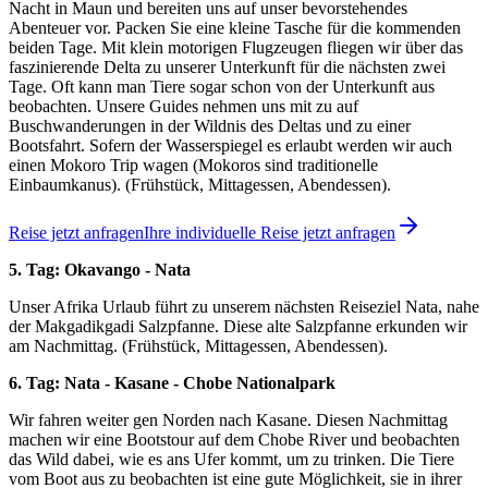
Nacht in Maun und bereiten uns auf unser bevorstehendes
Abenteuer vor. Packen Sie eine kleine Tasche für die kommenden
beiden Tage. Mit klein motorigen Flugzeugen fliegen wir über das
faszinierende Delta zu unserer Unterkunft für die nächsten zwei
Tage. Oft kann man Tiere sogar schon von der Unterkunft aus
beobachten. Unsere Guides nehmen uns mit zu auf
Buschwanderungen in der Wildnis des Deltas und zu einer
Bootsfahrt. Sofern der Wasserspiegel es erlaubt werden wir auch
einen Mokoro Trip wagen (Mokoros sind traditionelle
Einbaumkanus). (Frühstück, Mittagessen, Abendessen).
Reise jetzt anfragen
Ihre individuelle Reise jetzt anfragen
5. Tag: Okavango - Nata
Unser Afrika Urlaub führt zu unserem nächsten Reiseziel Nata, nahe
der Makgadikgadi Salzpfanne. Diese alte Salzpfanne erkunden wir
am Nachmittag. (Frühstück, Mittagessen, Abendessen).
6. Tag: Nata - Kasane - Chobe Nationalpark
Wir fahren weiter gen Norden nach Kasane. Diesen Nachmittag
machen wir eine Bootstour auf dem Chobe River und beobachten
das Wild dabei, wie es ans Ufer kommt, um zu trinken. Die Tiere
vom Boot aus zu beobachten ist eine gute Möglichkeit, sie in ihrer