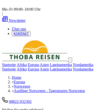
Mo–Fr 09:00–18:00 Uhr
|
Newsletter
Über uns
KONTAKT
Startseite
Afrika
Europa
Asien
Lateinamerika
Nordamerika
Startseite
Afrika
Europa
Asien
Lateinamerika
Nordamerika
Home
»
Europa
»
Norwegen
»
Ausflüge Norwegen - Tagestouren Norwegen
08822-932392
Wollen Sie mehr erfahren?