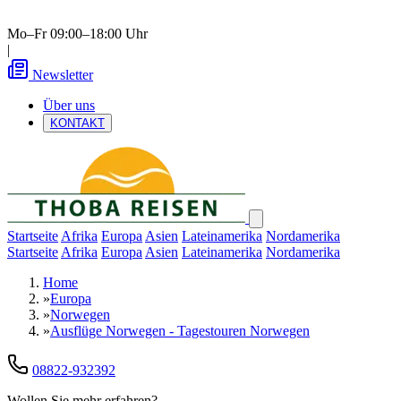
Mo–Fr 09:00–18:00 Uhr
|
Newsletter
Über uns
KONTAKT
Startseite
Afrika
Europa
Asien
Lateinamerika
Nordamerika
Startseite
Afrika
Europa
Asien
Lateinamerika
Nordamerika
Home
»
Europa
»
Norwegen
»
Ausflüge Norwegen - Tagestouren Norwegen
08822-932392
Wollen Sie mehr erfahren?