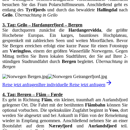
besuchen Sie das Fram Polarschiffmuseum. Anschließend geht es
entlang des
Tyrifjords
und durch das bewaldete
Hallingdal
nach
Geilo
.
Übernachtung in Geilo
3. Tag: Geilo – Hardangerfjord – Bergen
Sie durchqueren zunächst die
Hardangervidda
, die größte
Hochebene Europas. Ein karges, baumloses Hochplateau,
gesprenkelt mit zahlreichen Seen und weiten Moorflächen. Bevor
Sie Bergen erreichen erfolgt eine kurze Pause für einen Fotostopp
am
Vøringfoss
, einem der größten Wasserfälle Norwegens. Gegen
Mittag treffen Sie Ihren lokalen Stadtführer, der Sie auf Ihrer 2-
stündigen Stadtrundfahrt durch
Bergen
begleitet.
Übernachtung in
Bergen
Reise jetzt anfragen
Ihre individuelle Reise jetzt anfragen
4. Tag: Bergen – Flåm – Førde
Es geht in Richtung
Flåm
, ein kleiner, traumhaft am Aurlandsfjord
gelegener Ort. Die Fahrt mit der berühmten
Flåmbahn
können Sie
optional vorbuchen. Die spektakuläre Zugfahrt beginnt in
Voss
, dort
werden Sie abgesetzt und bei Ankunft in Flåm von der Reiseleitung
wieder in Empfang genommen. Anschließend nehmen Sie an einer
Bootsfahrt auf dem
Nærøyfjord
und
Aurlandsfjord
teil.