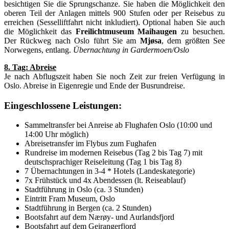
besichtigen Sie die Sprungschanze. Sie haben die Möglichkeit den
oberen Teil der Anlagen mittels 900 Stufen oder per Reisebus zu
erreichen (Sesselliftfahrt nicht inkludiert). Optional haben Sie auch
die Möglichkeit das
Freilichtmuseum Maihaugen
zu besuchen.
Der Rückweg nach Oslo führt Sie am
Mjøsa
, dem größten See
Norwegens, entlang.
Übernachtung in Gardermoen/Oslo
8. Tag: Abreise
Je nach Abflugszeit haben Sie noch Zeit zur freien Verfügung in
Oslo. Abreise in Eigenregie und Ende der Busrundreise.
Eingeschlossene Leistungen:
Sammeltransfer bei Anreise ab Flughafen Oslo (10:00 und
14:00 Uhr möglich)
Abreisetransfer im Flybus zum Fughafen
Rundreise im modernen Reisebus (Tag 2 bis Tag 7) mit
deutschsprachiger Reiseleitung (Tag 1 bis Tag 8)
7 Übernachtungen in 3-4 * Hotels (Landeskategorie)
7x Frühstück und 4x Abendessen (lt. Reiseablauf)
Stadtführung in Oslo (ca. 3 Stunden)
Eintritt Fram Museum, Oslo
Stadtführung in Bergen (ca. 2 Stunden)
Bootsfahrt auf dem Nærøy- und Aurlandsfjord
Bootsfahrt auf dem Geirangerfjord