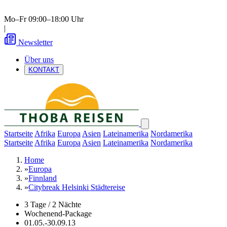
Mo–Fr 09:00–18:00 Uhr
|
Newsletter
Über uns
KONTAKT
Startseite
Afrika
Europa
Asien
Lateinamerika
Nordamerika
Startseite
Afrika
Europa
Asien
Lateinamerika
Nordamerika
Home
»
Europa
»
Finnland
»
Citybreak Helsinki Städtereise
3 Tage / 2 Nächte
Wochenend-Package
01.05.-30.09.13