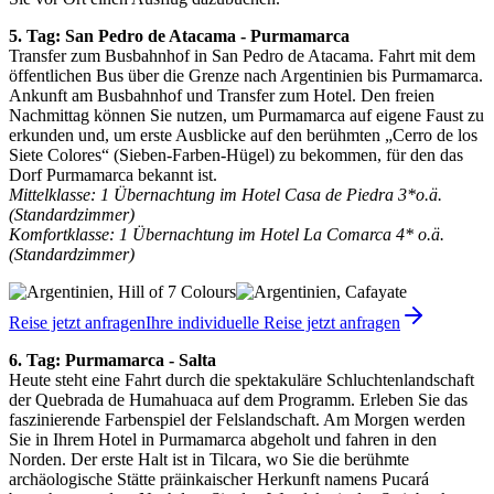
5. Tag: San Pedro de Atacama - Purmamarca
Transfer zum Busbahnhof in San Pedro de Atacama. Fahrt mit dem
öffentlichen Bus über die Grenze nach Argentinien bis Purmamarca.
Ankunft am Busbahnhof und Transfer zum Hotel. Den freien
Nachmittag können Sie nutzen, um Purmamarca auf eigene Faust zu
erkunden und, um erste Ausblicke auf den berühmten „Cerro de los
Siete Colores“ (Sieben-Farben-Hügel) zu bekommen, für den das
Dorf Purmamarca bekannt ist.
Mittelklasse: 1 Übernachtung im Hotel Casa de Piedra 3*o.ä.
(Standardzimmer)
Komfortklasse: 1 Übernachtung im Hotel La Comarca 4* o.ä.
(Standardzimmer)
Reise jetzt anfragen
Ihre individuelle Reise jetzt anfragen
6. Tag: Purmamarca - Salta
Heute steht eine Fahrt durch die spektakuläre Schluchtenlandschaft
der Quebrada de Humahuaca auf dem Programm. Erleben Sie das
faszinierende Farbenspiel der Felslandschaft. Am Morgen werden
Sie in Ihrem Hotel in Purmamarca abgeholt und fahren in den
Norden. Der erste Halt ist in Tilcara, wo Sie die berühmte
archäologische Stätte präinkaischer Herkunft namens Pucará