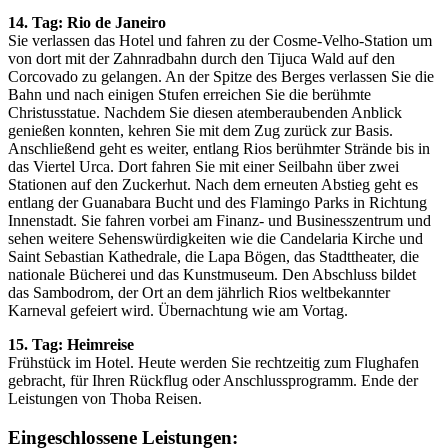
14. Tag: Rio de Janeiro
Sie verlassen das Hotel und fahren zu der Cosme-Velho-Station um
von dort mit der Zahnradbahn durch den Tijuca Wald auf den
Corcovado zu gelangen. An der Spitze des Berges verlassen Sie die
Bahn und nach einigen Stufen erreichen Sie die berühmte
Christusstatue. Nachdem Sie diesen atemberaubenden Anblick
genießen konnten, kehren Sie mit dem Zug zurück zur Basis.
Anschließend geht es weiter, entlang Rios berühmter Strände bis in
das Viertel Urca. Dort fahren Sie mit einer Seilbahn über zwei
Stationen auf den Zuckerhut. Nach dem erneuten Abstieg geht es
entlang der Guanabara Bucht und des Flamingo Parks in Richtung
Innenstadt. Sie fahren vorbei am Finanz- und Businesszentrum und
sehen weitere Sehenswürdigkeiten wie die Candelaria Kirche und
Saint Sebastian Kathedrale, die Lapa Bögen, das Stadttheater, die
nationale Bücherei und das Kunstmuseum. Den Abschluss bildet
das Sambodrom, der Ort an dem jährlich Rios weltbekannter
Karneval gefeiert wird. Übernachtung wie am Vortag.
15. Tag: Heimreise
Frühstück im Hotel. Heute werden Sie rechtzeitig zum Flughafen
gebracht, für Ihren Rückflug oder Anschlussprogramm. Ende der
Leistungen von Thoba Reisen.
Eingeschlossene Leistungen: