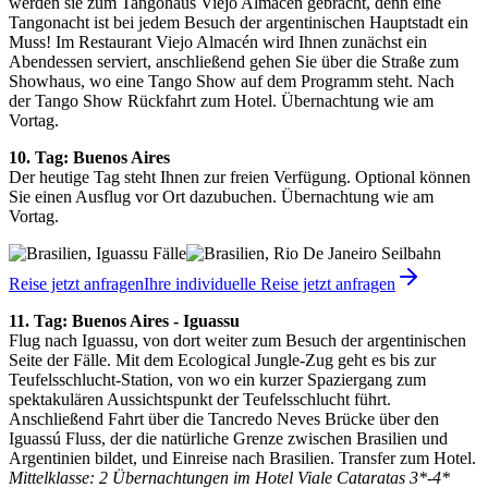
werden sie zum Tangohaus Viejo Almacén gebracht, denn eine
Tangonacht ist bei jedem Besuch der argentinischen Hauptstadt ein
Muss! Im Restaurant Viejo Almacén wird Ihnen zunächst ein
Abendessen serviert, anschließend gehen Sie über die Straße zum
Showhaus, wo eine Tango Show auf dem Programm steht. Nach
der Tango Show Rückfahrt zum Hotel. Übernachtung wie am
Vortag.
10. Tag: Buenos Aires
Der heutige Tag steht Ihnen zur freien Verfügung. Optional können
Sie einen Ausflug vor Ort dazubuchen. Übernachtung wie am
Vortag.
Reise jetzt anfragen
Ihre individuelle Reise jetzt anfragen
11. Tag: Buenos Aires - Iguassu
Flug nach Iguassu, von dort weiter zum Besuch der argentinischen
Seite der Fälle. Mit dem Ecological Jungle-Zug geht es bis zur
Teufelsschlucht-Station, von wo ein kurzer Spaziergang zum
spektakulären Aussichtspunkt der Teufelsschlucht führt.
Anschließend Fahrt über die Tancredo Neves Brücke über den
Iguassú Fluss, der die natürliche Grenze zwischen Brasilien und
Argentinien bildet, und Einreise nach Brasilien. Transfer zum Hotel.
Mittelklasse: 2 Übernachtungen im Hotel Viale Cataratas 3*-4*