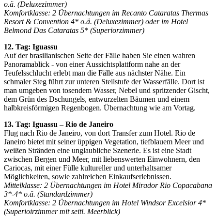
o.ä. (Deluxezimmer)
Komfortklasse: 2 Übernachtungen im Recanto Cataratas Thermas
Resort & Convention 4* o.ä. (Deluxezimmer) oder im Hotel
Belmond Das Cataratas 5* (Superiorzimmer)
12. Tag: Iguassu
Auf der brasilianischen Seite der Fälle haben Sie einen wahren
Panoramablick - von einer Aussichtsplattform nahe an der
Teufelsschlucht erlebt man die Fälle aus nächster Nähe. Ein
schmaler Steg führt zur unteren Steilstufe der Wasserfälle. Dort ist
man umgeben von tosendem Wasser, Nebel und spritzender Gischt,
dem Grün des Dschungels, entwurzelten Bäumen und einem
halbkreisförmigen Regenbogen. Übernachtung wie am Vortag.
13. Tag: Iguassu – Rio de Janeiro
Flug nach Rio de Janeiro, von dort Transfer zum Hotel. Rio de
Janeiro bietet mit seiner üppigen Vegetation, tiefblauem Meer und
weißen Stränden eine unglaubliche Szenerie. Es ist eine Stadt
zwischen Bergen und Meer, mit liebenswerten Einwohnern, den
Cariocas, mit einer Fülle kultureller und unterhaltsamer
Möglichkeiten, sowie zahlreichen Einkaufserlebnissen.
Mittelklasse: 2 Übernachtungen im Hotel Mirador Rio Copacabana
3*-4* o.ä. (Standardzimmer)
Komfortklasse: 2 Übernachtungen im Hotel Windsor Excelsior 4*
(Superioirzimmer mit seitl. Meerblick)