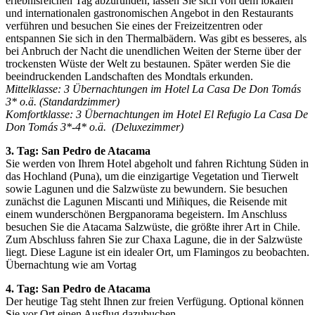
erlebnisreichen Tag abzurunden, lassen Sie sich von dem lokalen
und internationalen gastronomischen Angebot in den Restaurants
verführen und besuchen Sie eines der Freizeitzentren oder
entspannen Sie sich in den Thermalbädern. Was gibt es besseres, als
bei Anbruch der Nacht die unendlichen Weiten der Sterne über der
trockensten Wüste der Welt zu bestaunen. Später werden Sie die
beeindruckenden Landschaften des Mondtals erkunden.
Mittelklasse: 3 Übernachtungen im Hotel La Casa De Don Tomás
3* o.ä. (Standardzimmer)
Komfortklasse: 3 Übernachtungen im Hotel El Refugio La Casa De
Don Tomás 3*-4* o.ä. (Deluxezimmer)
3. Tag: San Pedro de Atacama
Sie werden von Ihrem Hotel abgeholt und fahren Richtung Süden in
das Hochland (Puna), um die einzigartige Vegetation und Tierwelt
sowie Lagunen und die Salzwüste zu bewundern. Sie besuchen
zunächst die Lagunen Miscanti und Miñiques, die Reisende mit
einem wunderschönen Bergpanorama begeistern. Im Anschluss
besuchen Sie die Atacama Salzwüste, die größte ihrer Art in Chile.
Zum Abschluss fahren Sie zur Chaxa Lagune, die in der Salzwüste
liegt. Diese Lagune ist ein idealer Ort, um Flamingos zu beobachten.
Übernachtung wie am Vortag
4. Tag: San Pedro de Atacama
Der heutige Tag steht Ihnen zur freien Verfügung. Optional können
Sie vor Ort einen Ausflug dazubuchen.