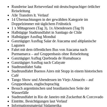
Rundreise laut Reiseverlauf mit deutschsprachiger örtlicher
Reiseleitung
Alle Transfers lt. Verlauf
14 Übernachtungen in der gewählten Kategorie im
Doppelzimmer mit täglichem Frühstück
1 x Mittagessen (Tag 3), 1x Abendessen (Tag 9)
Halbtägige Stadtrundfahrt in Santiago de Chile
Halbtägiger Ausflug Mondtal
Ganztägiger Ausflug Salar de Atacama und altiplanische
Lagunen
Fahrt mit dem öffentlichen Bus von Atacama nach
Purmamarca – auf Gruppenbasis ohne Reiseleitung
Ganztägiger Auflug Quebrada de Humahuaca
Ganztägiger Ausflug nach Cafayate
Stadtrundfahrt Salta
Stadtrundfahrt Buenos Aires mit Stopp in einem historischen
Café
Tango Show und Abendessen im Viejo Almacén – auf
Gruppenbasis, englischsprachig
Besuch argentinischen und brasilianischen Seite der
Wasserfälle
Stadtrundfahrt in Rio de Janeiro mit Zuckerhut & Corcovado
Eintritte, Besichtigungen laut Verlauf
Informationsmaterial Südamerika