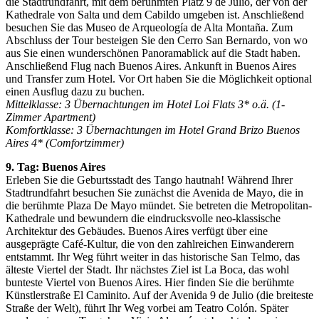
die Stadtrundfahrt, mit dem berühmten Platz 9 de Julio, der von der
Kathedrale von Salta und dem Cabildo umgeben ist. Anschließend
besuchen Sie das Museo de Arqueología de Alta Montaña. Zum
Abschluss der Tour besteigen Sie den Cerro San Bernardo, von wo
aus Sie einen wunderschönen Panoramablick auf die Stadt haben.
Anschließend Flug nach Buenos Aires. Ankunft in Buenos Aires
und Transfer zum Hotel. Vor Ort haben Sie die Möglichkeit optional
einen Ausflug dazu zu buchen.
Mittelklasse: 3 Übernachtungen im Hotel Loi Flats 3* o.ä. (1-
Zimmer Apartment)
Komfortklasse: 3 Übernachtungen im Hotel Grand Brizo Buenos
Aires 4* (Comfortzimmer)
9. Tag: Buenos Aires
Erleben Sie die Geburtsstadt des Tango hautnah! Während Ihrer
Stadtrundfahrt besuchen Sie zunächst die Avenida de Mayo, die in
die berühmte Plaza De Mayo mündet. Sie betreten die Metropolitan-
Kathedrale und bewundern die eindrucksvolle neo-klassische
Architektur des Gebäudes. Buenos Aires verfügt über eine
ausgeprägte Café-Kultur, die von den zahlreichen Einwanderern
entstammt. Ihr Weg führt weiter in das historische San Telmo, das
älteste Viertel der Stadt. Ihr nächstes Ziel ist La Boca, das wohl
bunteste Viertel von Buenos Aires. Hier finden Sie die berühmte
Künstlerstraße El Caminito. Auf der Avenida 9 de Julio (die breiteste
Straße der Welt), führt Ihr Weg vorbei am Teatro Colón. Später