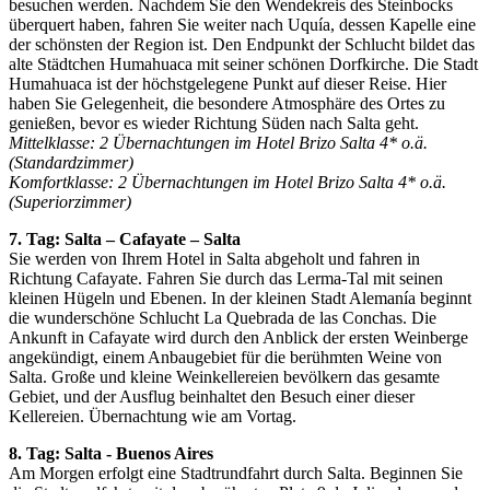
besuchen werden. Nachdem Sie den Wendekreis des Steinbocks
überquert haben, fahren Sie weiter nach Uquía, dessen Kapelle eine
der schönsten der Region ist. Den Endpunkt der Schlucht bildet das
alte Städtchen Humahuaca mit seiner schönen Dorfkirche. Die Stadt
Humahuaca ist der höchstgelegene Punkt auf dieser Reise. Hier
haben Sie Gelegenheit, die besondere Atmosphäre des Ortes zu
genießen, bevor es wieder Richtung Süden nach Salta geht.
Mittelklasse: 2 Übernachtungen im Hotel Brizo Salta 4* o.ä.
(Standardzimmer)
Komfortklasse: 2 Übernachtungen im Hotel Brizo Salta 4* o.ä.
(Superiorzimmer)
7. Tag: Salta – Cafayate – Salta
Sie werden von Ihrem Hotel in Salta abgeholt und fahren in
Richtung Cafayate. Fahren Sie durch das Lerma-Tal mit seinen
kleinen Hügeln und Ebenen. In der kleinen Stadt Alemanía beginnt
die wunderschöne Schlucht La Quebrada de las Conchas. Die
Ankunft in Cafayate wird durch den Anblick der ersten Weinberge
angekündigt, einem Anbaugebiet für die berühmten Weine von
Salta. Große und kleine Weinkellereien bevölkern das gesamte
Gebiet, und der Ausflug beinhaltet den Besuch einer dieser
Kellereien. Übernachtung wie am Vortag.
8. Tag: Salta - Buenos Aires
Am Morgen erfolgt eine Stadtrundfahrt durch Salta. Beginnen Sie