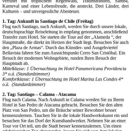
verführt mit tropischem Regenwald, Traumstränden, Samba,
Karneval und einer Lebensfreude, die ansteckt. Drei Länder, drei
Kulturen – und unvergessliche Abenteuer.
1. Tag: Ankunft in Santiago de Chile (Freitag)
Flug nach Santiago, nach Ankunft, werden Sie durch unsere lokale,
deutschsprachige Reiseleitung in empfang genommen, anschließend
Transfer zum Hotel. Sie starten die Tour auf der „Alameda “, der
Hauptstraße, die direkt im Herzen der Stadt liegt. Besuchen Sie auch
den „Plaza de Armas“. Durch das Künstler- und Ausgehviertel
Bellavista fahren Sie zum Aussichtspunkt Cerro San Cristóbal. Ein
Besuch der modernen Wohngebiete, runden Ihren Besuch der
Hauptstadt ab.
Mittelklasse: 1 Übernachtung im Hotel Panamericana Providencia
3* o.ä. (Standardzimmer)
Komfortklasse: 1 Übernachtung im Hotel Marina Las Condes 4*
o.ä. (Standardzimmer)
2. Tag: Santiago – Calama - Atacama
Flug nach Calama. Nach Ankunft in Calama werden Sie zu Ihrem
Hotel in San Pedro de Atacama gebracht. Besuchen Sie den alten
Platz von San Pedro, um die Bräuche seiner Bewohner besser
kennenzulernen. Tauchen Sie in die lokale Handwerkskunst ein und
besuchen Sie das Dorf der Kunsthandwerker. Nehmen Sie an einer
Tour vor Ort teil, um die Stadt besser kennenzulernen. Um einen