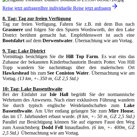
Reise jetzt anfragen
Ihre individuelle Reise jetzt anfragen
8. Tag: Tag zur freien Verfügung
Tag zur freien Verfügung. Fahren Sie z.B. mit dem Bus nach
Grasmere
und folgen Sie den Spuren Wordsworth, der den Lake
District berühmt gemacht hat. Empfehlenswert ist auch eine
Bootsfahrt
auf dem
Derwentwater
. Übernachtung wie am Vortag.
9. Tag: Lake District
Vormittags besichtigen Sie die
Hill Top Farm
. Es war eins das
Zuhause der bekannten Kinderbuchautorin Beatrix Potter. Von Hill
Topp wandern Sie nachmittags über den malerischen Ort
Hawkeshead
bis zum
See Coniston Water
. Übernachtung wie am
Vortag.
(13 km, +- 350 m, GZ 2,5 Std.)
10: Tag: Lake Bassenthwaite
Bei der Einfahrt zur
Isle Hall
begrüßt Sie der normannische
Wehrturm des Anwesens. Nach einer exklusiven Führung wandern
Sie durch typisch englische Weidelandschaften zum
Lake
Bassenthwaite
. Am Ufer entlang gelangen Sie zum
Mire House
,
das im 17. Jahrhundert erbaut wurde.
(8 km, +- 50 m, GZ 2,5 Std.)
Parallel zur Besichtigung können Sie auf eigenen Faust den Weg
zum Aussichtsberg
Dodd Fell
hinauflaufen.
(6 km, +- 400m, GZ
2,5 Std.)
Übernachtung wie am Vortag.