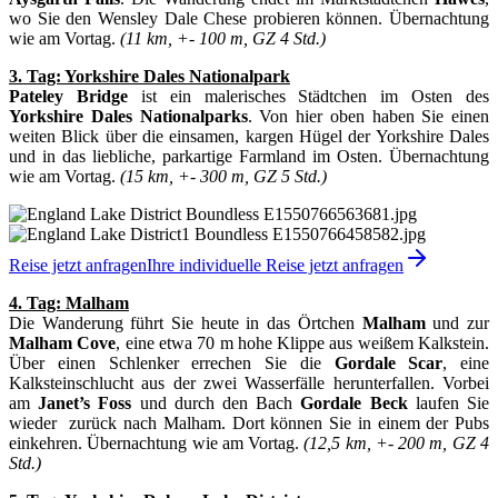
wo Sie den Wensley Dale Chese probieren können. Übernachtung
wie am Vortag.
(11 km, +- 100 m, GZ 4 Std.)
3. Tag: Yorkshire Dales Nationalpark
Pateley Bridge
ist ein malerisches Städtchen im Osten des
Yorkshire Dales Nationalparks
. Von hier oben haben Sie einen
weiten Blick über die einsamen, kargen Hügel der Yorkshire Dales
und in das liebliche, parkartige Farmland im Osten. Übernachtung
wie am Vortag.
(15 km, +- 300 m, GZ 5 Std.)
Reise jetzt anfragen
Ihre individuelle Reise jetzt anfragen
4. Tag: Malham
Die Wanderung führt Sie heute in das Örtchen
Malham
und zur
Malham Cove
, eine etwa 70 m hohe Klippe aus weißem Kalkstein.
Über einen Schlenker errechen Sie die
Gordale Scar
, eine
Kalksteinschlucht aus der zwei Wasserfälle herunterfallen. Vorbei
am
Janet’s Foss
und durch den Bach
Gordale Beck
laufen Sie
wieder zurück nach Malham. Dort können Sie in einem der Pubs
einkehren. Übernachtung wie am Vortag.
(12,5 km, +- 200 m, GZ 4
Std.)