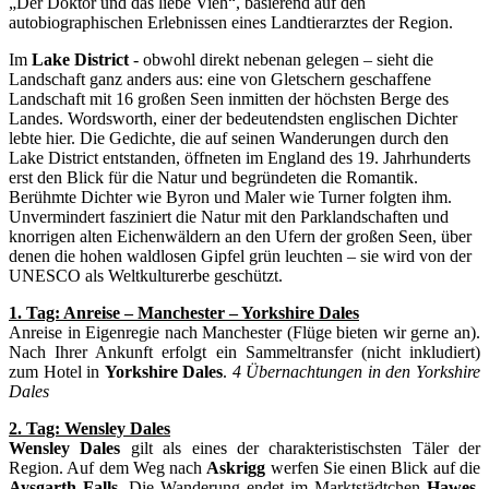
„Der Doktor und das liebe Vieh“, basierend auf den
autobiographischen Erlebnissen eines Landtierarztes der Region.
Im
Lake District
- obwohl direkt nebenan gelegen – sieht die
Landschaft ganz anders aus: eine von Gletschern geschaffene
Landschaft mit 16 großen Seen inmitten der höchsten Berge des
Landes. Wordsworth, einer der bedeutendsten englischen Dichter
lebte hier. Die Gedichte, die auf seinen Wanderungen durch den
Lake District entstanden, öffneten im England des 19. Jahrhunderts
erst den Blick für die Natur und begründeten die Romantik.
Berühmte Dichter wie Byron und Maler wie Turner folgten ihm.
Unvermindert fasziniert die Natur mit den Parklandschaften und
knorrigen alten Eichenwäldern an den Ufern der großen Seen, über
denen die hohen waldlosen Gipfel grün leuchten – sie wird von der
UNESCO als Weltkulturerbe geschützt.
1. Tag: Anreise – Manchester – Yorkshire Dales
Anreise in Eigenregie nach Manchester (Flüge bieten wir gerne an).
Nach Ihrer Ankunft erfolgt ein Sammeltransfer (nicht inkludiert)
zum Hotel in
Yorkshire Dales
.
4 Übernachtungen in den Yorkshire
Dales
2. Tag: Wensley Dales
Wensley Dales
gilt als eines der charakteristischsten Täler der
Region. Auf dem Weg nach
Askrigg
werfen Sie einen Blick auf die
Aysgarth Falls
. Die Wanderung endet im Marktstädtchen
Hawes
,