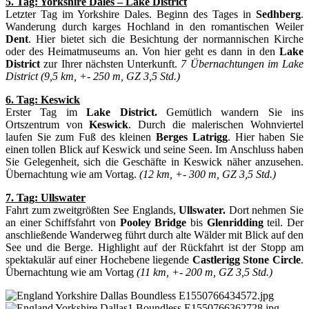
5. Tag: Yorkshire Dales – Lake District
Letzter Tag im Yorkshire Dales. Beginn des Tages in
Sedhberg
.
Wanderung durch karges Hochland in den romantischen Weiler
Dent
. Hier bietet sich die Besichtung der normannischen Kirche
oder des Heimatmuseums an. Von hier geht es dann in den
Lake
District
zur Ihrer nächsten Unterkunft.
7 Übernachtungen im Lake
District (9,5 km, +- 250 m, GZ 3,5 Std.)
6. Tag: Keswick
Erster Tag im
Lake District.
Gemütlich wandern Sie ins
Ortszentrum von
Keswick
. Durch die malerischen Wohnviertel
laufen Sie zum Fuß des kleinen
Berges
Latrigg
. Hier haben Sie
einen tollen Blick auf Keswick und seine Seen. Im Anschluss haben
Sie Gelegenheit, sich die Geschäfte in Keswick näher anzusehen.
Übernachtung wie am Vortag.
(12 km, +- 300 m, GZ 3,5 Std.)
7. Tag: Ullswater
Fahrt zum zweitgrößten See Englands,
Ullswater.
Dort nehmen Sie
an einer Schiffsfahrt von
Pooley Bridge
bis
Glenridding
teil. Der
anschließende Wanderweg führt durch alte Wälder mit Blick auf den
See und die Berge. Highlight auf der Rückfahrt ist der Stopp am
spektakulär auf einer Hochebene liegende
Castlerigg Stone Circle
.
Übernachtung wie am Vortag
(11 km, +- 200 m, GZ 3,5 Std.)