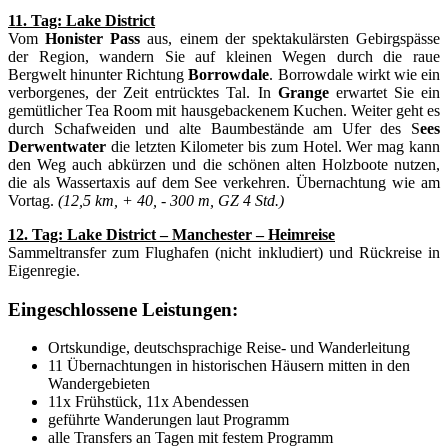
11. Tag: Lake District
Vom
Honister Pass
aus, einem der spektakulärsten Gebirgspässe
der Region, wandern Sie auf kleinen Wegen durch die raue
Bergwelt hinunter Richtung
Borrowdale
. Borrowdale wirkt wie ein
verborgenes, der Zeit entrücktes Tal. In
Grange
erwartet Sie ein
gemütlicher Tea Room mit hausgebackenem Kuchen. Weiter geht es
durch Schafweiden und alte Baumbestände am Ufer des S
ees
Derwentwater
die letzten Kilometer bis zum Hotel. Wer mag kann
den Weg auch abkürzen und die schönen alten Holzboote nutzen,
die als Wassertaxis auf dem See verkehren. Übernachtung wie am
Vortag.
(12,5 km, + 40, - 300 m, GZ 4 Std.)
12. Tag: Lake District – Manchester – Heimreise
Sammeltransfer zum Flughafen (nicht inkludiert) und Rückreise in
Eigenregie.
Eingeschlossene Leistungen:
Ortskundige, deutschsprachige Reise- und Wanderleitung
11 Übernachtungen in historischen Häusern mitten in den
Wandergebieten
11x Frühstück, 11x Abendessen
geführte Wanderungen laut Programm
alle Transfers an Tagen mit festem Programm