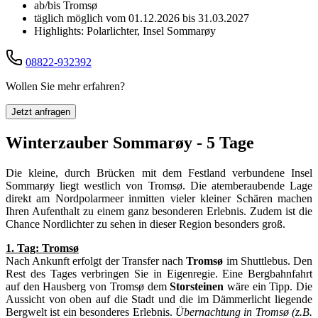
ab/bis Tromsø
täglich möglich vom 01.12.2026 bis 31.03.2027
Highlights: Polarlichter, Insel Sommarøy
08822-932392
Wollen Sie mehr erfahren?
Jetzt anfragen
Winterzauber Sommarøy - 5 Tage
Die kleine, durch Brücken mit dem Festland verbundene Insel
Sommarøy liegt westlich von Tromsø. Die atemberaubende Lage
direkt am Nordpolarmeer inmitten vieler kleiner Schären machen
Ihren Aufenthalt zu einem ganz besonderen Erlebnis. Zudem ist die
Chance Nordlichter zu sehen in dieser Region besonders groß.
1. Tag: Tromsø
Nach Ankunft erfolgt der Transfer nach
Tromsø
im Shuttlebus. Den
Rest des Tages verbringen Sie in Eigenregie. Eine Bergbahnfahrt
auf den Hausberg von Tromsø dem
Storsteinen
wäre ein Tipp. Die
Aussicht von oben auf die Stadt und die im Dämmerlicht liegende
Bergwelt ist ein besonderes Erlebnis.
Übernachtung in Tromsø (z.B.