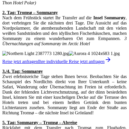
Thon Hotel Polar)
2. Tag: Tromsø – Sommarøy
Nach dem Frühstück startet Ihr Transfer auf die
Insel Sommarøy
,
dort verbringen Sie die nächsten drei Tage. Die Aussicht auf das
Nordpolarmeer, die atemberaubenden Landschaft mit den vielen
weißen Sandstränden und den idyllischen Fischerhäuschen, machen
Sommarøy zu einem wunderbaren Ort zum Entspannen.
3
Übernachtungen auf Sommarøy im Arctic Hotel
Reise jetzt anfragen
Ihre individuelle Reise jetzt anfragen
3./4. Tag: Sommarøy
Zwei erlebnisreiche Tage stehen Ihnen bevor. Beobachten Sie das
Schauspiel des Nordlichts direkt von Ihrer Unterkunft – keine
Safari, Wanderung oder Übernachtung im Freien ist erforderlich.
Dank der fehlenden Lichtverschmutzung, auf der dünn besiedelten
Insel, können Sie mit einer kuscheligen Decke auf die Terrasse des
Hotels treten und bei einem heißen Getränk dem bunten
Lichtertanzen zusehen. Sommarøy liegt am Ende der Straße aus
Richtung Tromsø – die nächste Insel ist Grönland!
5. Tag: Sommarøy – Tromsø – Abreise
Rückfahrt mit dem Transfer nach Tromsø zum Flughafen.