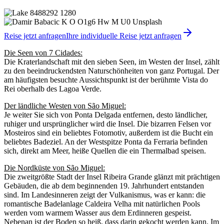
Reise jetzt anfragen
Ihre individuelle Reise jetzt anfragen
Die Seen von 7 Cidades:
Die Kraterlandschaft mit den sieben Seen, im Westen der Insel, zählt
zu den beeindruckendsten Naturschönheiten von ganz Portugal. Der
am häufigsten besuchte Aussichtspunkt ist der berühmte Vista do
Rei oberhalb des Lagoa Verde.
Der ländliche Westen von São Miguel:
Je weiter Sie sich von Ponta Delgada entfernen, desto ländlicher,
ruhiger und ursprünglicher wird die Insel. Die bizarren Felsen vor
Mosteiros sind ein beliebtes Fotomotiv, außerdem ist die Bucht ein
beliebtes Badeziel. An der Westspitze Ponta da Ferraria befinden
sich, direkt am Meer, heiße Quellen die ein Thermalbad speisen.
Die Nordküste von São Miguel:
Die zweitgrößte Stadt der Insel Ribeira Grande glänzt mit prächtigen
Gebäuden, die ab dem beginnenden 19. Jahrhundert entstanden
sind. Im Landesinneren zeigt der Vulkanismus, was er kann: die
romantische Badelanlage Caldeira Velha mit natürlichen Pools
werden vom warmem Wasser aus dem Erdinneren gespeist.
Nebenan ist der Boden so heiß, dass darin gekocht werden kann. Im