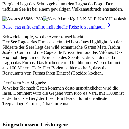
Bergland liegt das Schutzgebiet um den Lagoa do Fogo. Der
tiefblaue See ist bei einem gewaltigen Vulkanausbruch entstanden.
Reise jetzt anfragen
Ihre individuelle Reise jetzt anfragen
Schwefeldämpfe, wo die Azoren-Insel kocht:
Der See Lagoa das Furnas ist ein viel besuchtes Highlight. An der
Südseite des Sees liegt der wild-romantische Garten Mata-Jardim
José do Canto und die Capela de Nossa Senhora das Vitórias. Das
Highlight liegt an der Nordseite des Seeufers: die Caldeiras da
Lagoa das Furnas. Das kochende und blubbernde Wasser kommt
aus 100 Metern Tiefe. Der Boden ist hier so heiß, dass die
Restaurants von Furnas ihren Eintopf (Cozido) kochen.
Der Osten Sao Miguels:
Je weiter Sie nach Osten kommen desto ursprünglicher wird die
Insel. Dominiert wird die Gegend vom Pico da Vara, mit 1103m ist
er der höchste Berg der Insel. Ein Besuch lohnt die älteste
Teeplantage Europas, Chá Gorreana.
Eingeschlossene Leistungen: