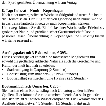
den Fjord genießen. Übernachtung wie am Vortag
8. Tag: Ilulissat – Nuuk – Kopenhagen
Nach einer unvergesslichen Woche in Südgrönland treten Sie heute
die Heimreise an. Der Flug führt von Qaqortoq nach Nuuk, wo Sie
in das transatlantische Flugzeug nach Kopenhagen steigen.
Unterwegs können Sie die Eindrücke einer Woche voller Erlebnisse,
großartiger Natur und grönländischer Gastfreundschaft Revue
passieren lassen. Übernachtung in Kopenhagen und Rückflug bieten
wir gerne passend an
Ausflugspaket mit 3 Exkursionen, € 395,-
Dieses Ausflugspaket enthält eine fantastische Möglichkeit um
sowohl die großartige arktische Natur als auch die Geschichte und
Kultur der Inuit hautnah zu erleben.
• Stadtrundgang in Qaqortoq (2 Stunden)
• Bootsausflug zum Inlandeis (3,5 bis 4 Stunden)
• Bootsausflug zur Kirchenruine Hvalsey (2,5 Stunden)
Bootsausflug nach Uunartoq, € 285,-
Sie machen einen Bootsausflug nach Uunartoq zu den heißen
Quellen. Hier können Sie eine atemberaubende Aussicht genießen
und sich im 38 °C heißen Wasser entspannen. Die Gesamtdauer des
Ausflugs beträgt etwa 4,5 Stunden: 1,5 Stunden Fahrt nach