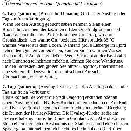
3 Übernachtungen im Hotel Qaqortoq inkl. Frühstück
6. Tag: Qaqortoq
(Bootsfahrt Uunartoq, Optionaler Ausflug oder
Tag zur freien Verfügung)
Wenn Sie den Ausflug gebucht haben nehmen Sie an einer
Bootsfahrt zu einem der faszinierendsten Orte Südgrönlands teil
(Badesachen mitnehmen!). Sie besuchen Uunartoq, was auf
Grönländisch „der warme Ort“ bedeutet. Hier sprudelt 38 °C
warmes Wasser aus dem Boden. Während große Eisberge im Fjord
neben den Quellen vorbeiziehen, können Sie im warmen Wasser
sitzen und die Aussicht genießen. Wenn Sie nicht an der Bootsfahrt
nach Uunartoq teilnehmen möchten, können Sie eine Wanderung
um den Storesøen, den großen See hinter Qaqortoq, unternehmen –
eine sehr empfehlenswerte Tour mit schöner Aussicht.
Übernachtung wie am Vortag
7. Tag: Qaqortoq
(Ausflug Hvalsey, Teil des Ausflugspakets, oder
Tag zur freien Verfügung)
Heute können Sie weiter die Stadt Qaqortoq erkunden oder an
einem Ausflug zu den Hvalsey-Kirchenruinen teilnehmen. Am Ende
des Hvalsey-Fjords liegen, an einem fruchtbaren, grünen Berghang
die Ruinen der Hvalsey-Kirche. Die Hvalsey-Kirche ist die am
besten erhaltene, nordische Ruine in Grönland. Am Abend können
Sie in einem der netten Restaurants der Stadt essen und einen letzten
Spaziergang unternehmen, vielleicht noch einmal den Blick über