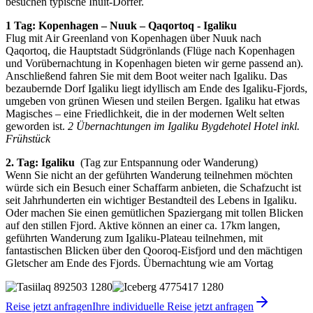
besuchen typische Inuit-Dörfer.
1 Tag: Kopenhagen – Nuuk – Qaqortoq - Igaliku
Flug mit Air Greenland von Kopenhagen über Nuuk nach
Qaqortoq, die Hauptstadt Südgrönlands (Flüge nach Kopenhagen
und Vorübernachtung in Kopenhagen bieten wir gerne passend an).
Anschließend fahren Sie mit dem Boot weiter nach Igaliku. Das
bezaubernde Dorf Igaliku liegt idyllisch am Ende des Igaliku-Fjords,
umgeben von grünen Wiesen und steilen Bergen. Igaliku hat etwas
Magisches – eine Friedlichkeit, die in der modernen Welt selten
geworden ist.
2 Übernachtungen im Igaliku Bygdehotel Hotel inkl.
Frühstück
2. Tag: Igaliku
(Tag zur Entspannung oder Wanderung)
Wenn Sie nicht an der geführten Wanderung teilnehmen möchten
würde sich ein Besuch einer Schaffarm anbieten, die Schafzucht ist
seit Jahrhunderten ein wichtiger Bestandteil des Lebens in Igaliku.
Oder machen Sie einen gemütlichen Spaziergang mit tollen Blicken
auf den stillen Fjord. Aktive können an einer ca. 17km langen,
geführten Wanderung zum Igaliku-Plateau teilnehmen, mit
fantastischen Blicken über den Qooroq-Eisfjord und den mächtigen
Gletscher am Ende des Fjords. Übernachtung wie am Vortag
Reise jetzt anfragen
Ihre individuelle Reise jetzt anfragen