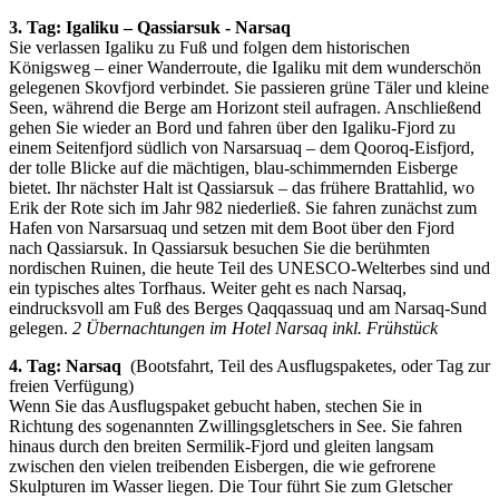
3. Tag: Igaliku – Qassiarsuk - Narsaq
Sie verlassen Igaliku zu Fuß und folgen dem historischen
Königsweg – einer Wanderroute, die Igaliku mit dem wunderschön
gelegenen Skovfjord verbindet. Sie passieren grüne Täler und kleine
Seen, während die Berge am Horizont steil aufragen. Anschließend
gehen Sie wieder an Bord und fahren über den Igaliku-Fjord zu
einem Seitenfjord südlich von Narsarsuaq – dem Qooroq-Eisfjord,
der tolle Blicke auf die mächtigen, blau-schimmernden Eisberge
bietet. Ihr nächster Halt ist Qassiarsuk – das frühere Brattahlid, wo
Erik der Rote sich im Jahr 982 niederließ. Sie fahren zunächst zum
Hafen von Narsarsuaq und setzen mit dem Boot über den Fjord
nach Qassiarsuk. In Qassiarsuk besuchen Sie die berühmten
nordischen Ruinen, die heute Teil des UNESCO-Welterbes sind und
ein typisches altes Torfhaus. Weiter geht es nach Narsaq,
eindrucksvoll am Fuß des Berges Qaqqassuaq und am Narsaq-Sund
gelegen.
2 Übernachtungen im Hotel Narsaq inkl. Frühstück
4. Tag: Narsaq
(Bootsfahrt, Teil des Ausflugspaketes, oder Tag zur
freien Verfügung)
Wenn Sie das Ausflugspaket gebucht haben, stechen Sie in
Richtung des sogenannten Zwillingsgletschers in See. Sie fahren
hinaus durch den breiten Sermilik-Fjord und gleiten langsam
zwischen den vielen treibenden Eisbergen, die wie gefrorene
Skulpturen im Wasser liegen. Die Tour führt Sie zum Gletscher