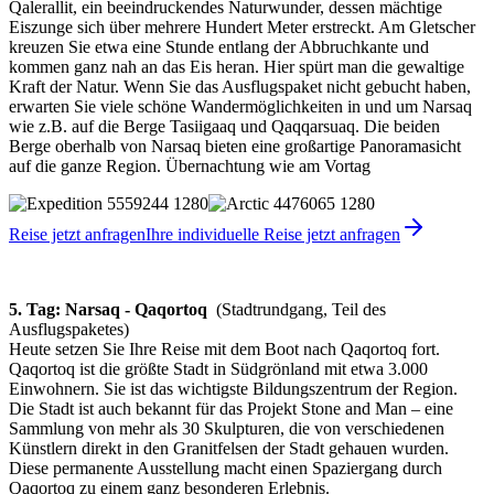
Qalerallit, ein beeindruckendes Naturwunder, dessen mächtige
Eiszunge sich über mehrere Hundert Meter erstreckt. Am Gletscher
kreuzen Sie etwa eine Stunde entlang der Abbruchkante und
kommen ganz nah an das Eis heran. Hier spürt man die gewaltige
Kraft der Natur. Wenn Sie das Ausflugspaket nicht gebucht haben,
erwarten Sie viele schöne Wandermöglichkeiten in und um Narsaq
wie z.B. auf die Berge Tasiigaaq und Qaqqarsuaq. Die beiden
Berge oberhalb von Narsaq bieten eine großartige Panoramasicht
auf die ganze Region. Übernachtung wie am Vortag
Reise jetzt anfragen
Ihre individuelle Reise jetzt anfragen
5. Tag: Narsaq - Qaqortoq
(Stadtrundgang, Teil des
Ausflugspaketes)
Heute setzen Sie Ihre Reise mit dem Boot nach Qaqortoq fort.
Qaqortoq ist die größte Stadt in Südgrönland mit etwa 3.000
Einwohnern. Sie ist das wichtigste Bildungszentrum der Region.
Die Stadt ist auch bekannt für das Projekt Stone and Man – eine
Sammlung von mehr als 30 Skulpturen, die von verschiedenen
Künstlern direkt in den Granitfelsen der Stadt gehauen wurden.
Diese permanente Ausstellung macht einen Spaziergang durch
Qaqortoq zu einem ganz besonderen Erlebnis.