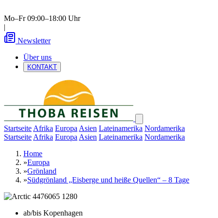
Mo–Fr 09:00–18:00 Uhr
|
Newsletter
Über uns
KONTAKT
Startseite
Afrika
Europa
Asien
Lateinamerika
Nordamerika
Startseite
Afrika
Europa
Asien
Lateinamerika
Nordamerika
Home
»
Europa
»
Grönland
»
Südgrönland „Eisberge und heiße Quellen“ – 8 Tage
ab/bis Kopenhagen