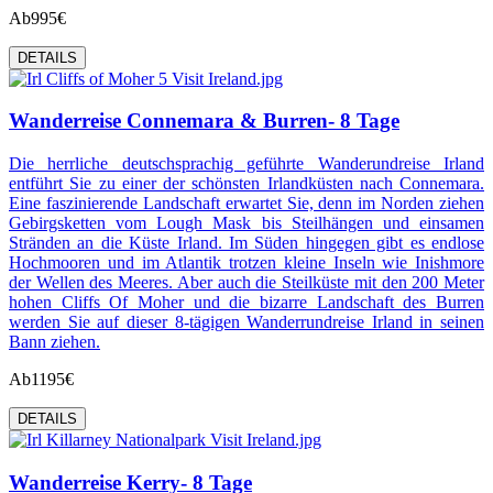
Ab
995€
DETAILS
Wanderreise Connemara & Burren- 8 Tage
Die herrliche deutschsprachig geführte Wanderundreise Irland
entführt Sie zu einer der schönsten Irlandküsten nach Connemara.
Eine faszinierende Landschaft erwartet Sie, denn im Norden ziehen
Gebirgsketten vom Lough Mask bis Steilhängen und einsamen
Stränden an die Küste Irland. Im Süden hingegen gibt es endlose
Hochmooren und im Atlantik trotzen kleine Inseln wie Inishmore
der Wellen des Meeres. Aber auch die Steilküste mit den 200 Meter
hohen Cliffs Of Moher und die bizarre Landschaft des Burren
werden Sie auf dieser 8-tägigen Wanderrundreise Irland in seinen
Bann ziehen.
Ab
1195€
DETAILS
Wanderreise Kerry- 8 Tage