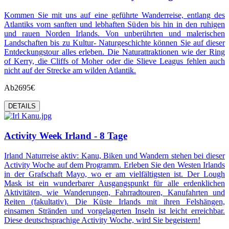
Kommen Sie mit uns auf eine geführte Wanderreise, entlang des
Atlantiks vom sanften und lebhaften Süden bis hin in den ruhigen
und rauen Norden Irlands. Von unberührten und malerischen
Landschaften bis zu Kultur- Naturgeschichte können Sie auf dieser
Entdeckungstour alles erleben. Die Naturattraktionen wie der Ring
of Kerry, die Cliffs of Moher oder die Slieve Leagus fehlen auch
nicht auf der Strecke am wilden Atlantik.
Ab
2695€
DETAILS
Activity Week Irland - 8 Tage
Irland Naturreise aktiv: Kanu, Biken und Wandern stehen bei dieser
Activity Woche auf dem Programm. Erleben Sie den Westen Irlands
in der Grafschaft Mayo, wo er am vielfältigsten ist. Der Lough
Mask ist ein wunderbarer Ausgangspunkt für alle erdenklichen
Aktivitäten, wie Wanderungen, Fahrradtouren, Kanufahrten und
Reiten (fakultativ). Die Küste Irlands mit ihren Felshängen,
einsamen Stränden und vorgelagerten Inseln ist leicht erreichbar.
Diese deutschsprachige Activity Woche, wird Sie begeistern!