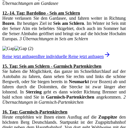
Übernachtungen am Gardasee
12.-14. Tag: Bardolino - Seis am Schlern
Heute verlassen Sie den Gardasee, und fahren weiter in Richtung
Bozen
. Ihr heutiges Ziel ist
Seis am Schlern
. Im Winter ist Seis mit
der Seiser Alm ein beliebtes Skigebiet, doch auch im Sommer hat
die Seiser Almbahn geöffnet und bringt sie auf die höchste Hochalm
Europas.
3 Übernachtungen in Seis am Schlern
Reise jetzt anfragen
Ihre individuelle Reise jetzt anfragen
15. Tag: Seis am Schlern - Garmisch Partenkirchen
Sie haben die Möglichkeit, das ganze im Schnelldurchlauf auf der
Autobahn zu fahren, dann sehen Sie rechts und links die schöne
Bergwelt, oder Sie biegen bereits in
Neumarkt
(vor Bozen) ab und
fahren durch die Dolomiten, die Strecke ist zwar länger aber
lohnend. In
Sterzing
geht es dann wieder Richtung Brenner und
bald schon sind Sie in
Garmisch-Partenkirchen
angekommen.
2
Übernachtungen in Garmisch-Partenkirchen
16. Tag: Garmisch-Partenkirchen
Heute empfehlen wir Ihnen einen Ausflug auf die
Zugspitze
den
höchsten Berg Deutschlands. Startpunkt ist der Zugspitzbahnhof
direkt neben dem Hauptbahnhof. Von dort geht Wahlweise mit der