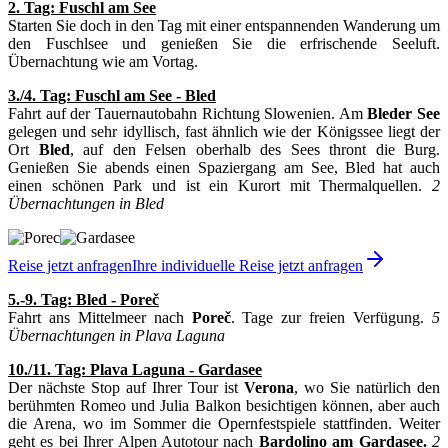
2. Tag: Fuschl am See
Starten Sie doch in den Tag mit einer entspannenden Wanderung um
den Fuschlsee und genießen Sie die erfrischende Seeluft.
Übernachtung wie am Vortag.
3./4. Tag: Fuschl am See - Bled
Fahrt auf der Tauernautobahn Richtung Slowenien. Am
Bleder See
gelegen und sehr idyllisch, fast ähnlich wie der Königssee liegt der
Ort
Bled
, auf den Felsen oberhalb des Sees thront die Burg.
Genießen Sie abends einen Spaziergang am See, Bled hat auch
einen schönen Park und ist ein Kurort mit Thermalquellen.
2
Übernachtungen in Bled
Reise jetzt anfragen
Ihre individuelle Reise jetzt anfragen
5.-9. Tag: Bled - Poreč
Fahrt ans Mittelmeer nach
Poreč
. Tage zur freien Verfügung.
5
Übernachtungen in Plava Laguna
10./11. Tag: Plava Laguna - Gardasee
Der nächste Stop auf Ihrer Tour ist
Verona
, wo Sie natürlich den
berühmten Romeo und Julia Balkon besichtigen können, aber auch
die Arena, wo im Sommer die Opernfestspiele stattfinden. Weiter
geht es bei Ihrer Alpen Autotour nach
Bardolino am Gardasee.
2