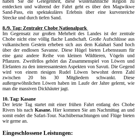
haben Sie die Gelegenheit, diese wüstenähnliche Region zu
entdecken und während der Fahrt geht es über den Magwikwe
Sand-Pass, ein spektakuläres Erlebnis über eine kurvenreiche
Strecke und durch tiefen Sand.
8./9. Tag: Zentraler Chobe Nationalpark
Im Gegensatz zur großen Mehrheit des Landes ist der zentrale
Chobe nicht eine völlig flache Landschaft. Große Aufschlüsse aus
vulkanischem Gestein erheben sich aus dem Kalahari Sand hoch
über der endlosen Savanne. Diese Hügel bieten Lebensraum für
eine ganz andere Reihe von kleinen Wildtieren, Vögeln und
Pflanzen. Zweifellos gehört das Zusammenspiel von Löwen und
Elefanten zu den interessantesten Aspekten von Savuti. Die Gegend
wird von einem riesigen Rudel Löwen bewohnt deren Zahl
zwischen 20 bis 30 Mitgliedern schwankt. Diese
außergewöhnlichen Löwen haben im Laufe der Jahre gelernt, wie
man die massiven Dickhäuter jagt.
10. Tag: Kasane
Der letzte Tag startet mit einer frühen Fahrt entlang des Chobe
Rivers bis nach
Kasane.
Hier kommen Sie am Nachmittag an und
somit endet die Safari-Tour. Nachübernachtungen und Flüge bieten
wir gerne an.
Eingeschlossene Leistungen: