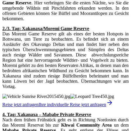
Game Reserve
. Hier verbringen Sie die ersten Nächte, wo Sie die
umgebende Wildnis mit Pirschfahrten erkunden werden. In den
offenen Gebieten können Sie Büffel und Moorantilopen zu Gesicht
bekommen.
2./3. Tag: Xakanaxa/Moremi Game Reserve
Das Moremi Game Reserve gilt als eines der besten Hotspots in
Botswana, um Tiere zu beobachten. Es befindet sich an einem
Ausläufer des Okavango Deltas und man findet hier neben den
typischen Überschwemmungsgebieten und Sümpfen des Deltas
auch riesige Wälder und Savannen. Diese abwechslungsreiche
Region hat eine hervorragende Wildtier- und Vogelwelt zu bieten.
Moremi gehört zu den besten Reservaten Afrikas, in denen man den
bedrohten afrikanischen Wildhund zu Gesicht bekommen kann. In
Xakanaxa sind zudem riesige Büffelherden beheimatet und man
kann Löwen bei der Jagd beobachten.
Übernachtungen wie am
Vortag.
Reise jetzt anfragen
Ihre individuelle Reise jetzt anfragen
4. Tag:
Xakanaxa – Mababe Private Reserve
Nach dem frühen Frühstück geht es in Richtung Nordosten durch
das Moremi Reservat bis zur
Khwai Community Area
un dem
Mababe Private Reserve
. Es geht entlang der Flüsse und