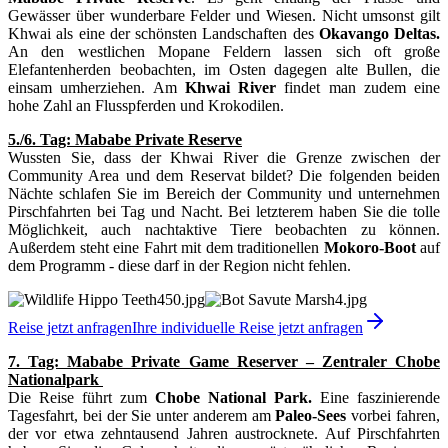
Gewässer über wunderbare Felder und Wiesen. Nicht umsonst gilt
Khwai als eine der schönsten Landschaften des
Okavango Deltas.
An den westlichen Mopane Feldern lassen sich oft große
Elefantenherden beobachten, im Osten dagegen alte Bullen, die
einsam umherziehen. Am
Khwai River
findet man zudem eine
hohe Zahl an Flusspferden und Krokodilen.
5./6. Tag:
Mababe Private Reserve
Wussten Sie, dass der Khwai River die Grenze zwischen der
Community Area und dem Reservat bildet? Die folgenden beiden
Nächte schlafen Sie im Bereich der Community und unternehmen
Pirschfahrten bei Tag und Nacht. Bei letzterem haben Sie die tolle
Möglichkeit, auch nachtaktive Tiere beobachten zu können.
Außerdem steht eine Fahrt mit dem traditionellen
Mokoro-Boot
auf
dem Programm - diese darf in der Region nicht fehlen.
Reise jetzt anfragen
Ihre individuelle Reise jetzt anfragen
7. Tag: Mababe Private Game Reserver – Zentraler Chobe
Nationalpark
Die Reise führt zum
Chobe National Park.
Eine faszinierende
Tagesfahrt, bei der Sie unter anderem am
Paleo-Sees
vorbei fahren,
der vor etwa zehntausend Jahren austrocknete. Auf Pirschfahrten