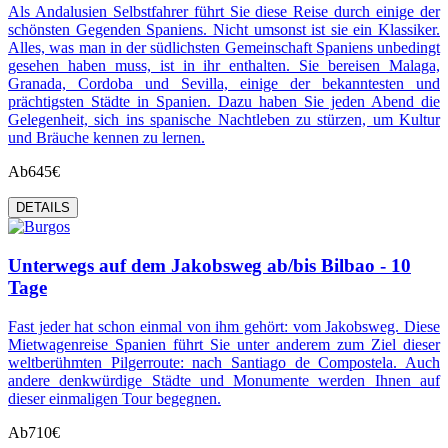
Als Andalusien Selbstfahrer führt Sie diese Reise durch einige der
schönsten Gegenden Spaniens. Nicht umsonst ist sie ein Klassiker.
Alles, was man in der südlichsten Gemeinschaft Spaniens unbedingt
gesehen haben muss, ist in ihr enthalten. Sie bereisen Malaga,
Granada, Cordoba und Sevilla, einige der bekanntesten und
prächtigsten Städte in Spanien. Dazu haben Sie jeden Abend die
Gelegenheit, sich ins spanische Nachtleben zu stürzen, um Kultur
und Bräuche kennen zu lernen.
Ab
645€
DETAILS
Unterwegs auf dem Jakobsweg ab/bis Bilbao - 10
Tage
Fast jeder hat schon einmal von ihm gehört: vom Jakobsweg. Diese
Mietwagenreise Spanien führt Sie unter anderem zum Ziel dieser
weltberühmten Pilgerroute: nach Santiago de Compostela. Auch
andere denkwürdige Städte und Monumente werden Ihnen auf
dieser einmaligen Tour begegnen.
Ab
710€