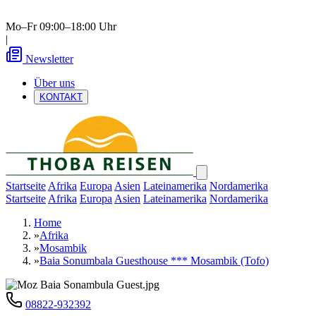
Mo–Fr 09:00–18:00 Uhr
|
Newsletter
Über uns
KONTAKT
Startseite
Afrika
Europa
Asien
Lateinamerika
Nordamerika
Startseite
Afrika
Europa
Asien
Lateinamerika
Nordamerika
Home
»
Afrika
»
Mosambik
»
Baia Sonumbala Guesthouse *** Mosambik (Tofo)
08822-932392