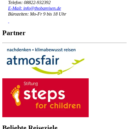
Telefon: 08822-932392
E-Mail: info@thobareisen.de
Bürozeiten: Mo-Fr 9 bis 18 Uhr
Partner
Beliebte Reiseziele