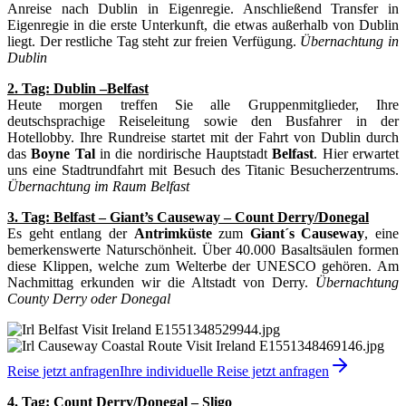
Anreise nach Dublin in Eigenregie. Anschließend Transfer in
Eigenregie in die erste Unterkunft, die etwas außerhalb von Dublin
liegt. Der restliche Tag steht zur freien Verfügung.
Übernachtung in
Dublin
2. Tag: Dublin –Belfast
Heute morgen treffen Sie alle Gruppenmitglieder, Ihre
deutschsprachige Reiseleitung sowie den Busfahrer in der
Hotellobby. Ihre Rundreise startet mit der Fahrt von Dublin durch
das
Boyne Tal
in die nordirische Hauptstadt
Belfast
. Hier erwartet
uns eine Stadtrundfahrt mit Besuch des Titanic Besucherzentrums.
Übernachtung im Raum Belfast
3. Tag: Belfast – Giant’s Causeway – Count Derry/Donegal
Es geht entlang der
Antrimküste
zum
Giant´s Causeway
, eine
bemerkenswerte Naturschönheit. Über 40.000 Basaltsäulen formen
diese Klippen, welche zum Welterbe der UNESCO gehören. Am
Nachmittag erkunden wir die Altstadt von Derry.
Übernachtung
County Derry oder Donegal
Reise jetzt anfragen
Ihre individuelle Reise jetzt anfragen
4. Tag: Count Derry/Donegal – Sligo