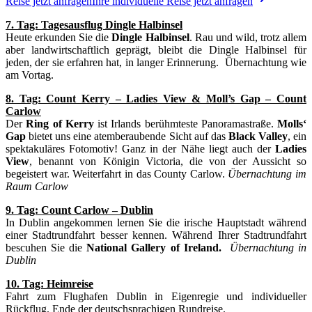
Reise jetzt anfragen
Ihre individuelle Reise jetzt anfragen
7. Tag: Tagesausflug Dingle Halbinsel
Heute erkunden Sie die
Dingle Halbinsel
. Rau und wild, trotz allem
aber landwirtschaftlich geprägt, bleibt die Dingle Halbinsel für
jeden, der sie erfahren hat, in langer Erinnerung. Übernachtung wie
am Vortag.
8. Tag: Count Kerry – Ladies View & Moll’s Gap – Count
Carlow
Der
Ring of Kerry
ist Irlands berühmteste Panoramastraße.
Molls‘
Gap
bietet uns eine atemberaubende Sicht auf das
Black Valley
, ein
spektakuläres Fotomotiv! Ganz in der Nähe liegt auch der
Ladies
View
, benannt von Königin Victoria, die von der Aussicht so
begeistert war. Weiterfahrt in das County Carlow.
Übernachtung im
Raum Carlow
9. Tag: Count Carlow – Dublin
In Dublin angekommen lernen Sie die irische Hauptstadt während
einer Stadtrundfahrt besser kennen. Während Ihrer Stadtrundfahrt
bescuhen Sie die
National Gallery of Ireland.
Übernachtung in
Dublin
10. Tag: Heimreise
Fahrt zum Flughafen Dublin in Eigenregie und individueller
Rückflug. Ende der deutschsprachigen Rundreise.