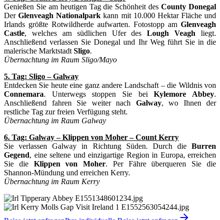
Genießen Sie am heutigen Tag die Schönheit des
County Donegal
Der
Glenveagh Nationalpark
kann mit 10.000 Hektar Fläche und
Irlands größte Rotwildherde aufwarten. Fotostopp am
Glenveagh
Castle
, welches am südlichen Ufer des
Lough Veagh
liegt.
Anschließend verlassen Sie Donegal und Ihr Weg führt Sie in die
malerische Marktstadt
Sligo
.
Übernachtung im Raum Sligo/Mayo
5. Tag: Sligo – Galway
Entdecken Sie heute eine ganz andere Landschaft – die Wildnis von
Connemara
. Unterwegs stoppen Sie bei
Kylemore Abbey
.
Anschließend fahren Sie weiter nach
Galway
, wo Ihnen der
restliche Tag zur freien Verfügung steht.
Übernachtung im Raum Galway
6. Tag: Galway – Klippen von Moher – Count Kerry
Sie verlassen Galway in Richtung Süden. Durch die
Burren
Gegend
, eine seltene und einzigartige Region in Europa, erreichen
Sie die
Klippen von Moher
. Per Fähre überqueren Sie die
Shannon-Mündung und erreichen Kerry.
Übernachtung im Raum Kerry