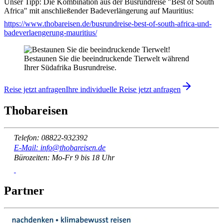
Unser Tipp: Die Kombination aus der Busrundreise "Best of South
Africa" mit anschließender Badeverlängerung auf Mauritius:
https://www.thobareisen.de/busrundreise-best-of-south-africa-und-
badeverlaengerung-mauritius/
Bestaunen Sie die beeindruckende Tierwelt während
Ihrer Südafrika Busrundreise.
Reise jetzt anfragen
Ihre individuelle Reise jetzt anfragen
Thobareisen
Telefon: 08822-932392
E-Mail: info@thobareisen.de
Bürozeiten: Mo-Fr 9 bis 18 Uhr
Partner