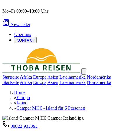
Mo–Fr 09:00–18:00 Uhr
|
Newsletter
Über uns
KONTAKT
Startseite
Afrika
Europa
Asien
Lateinamerika
Nordamerika
Startseite
Afrika
Europa
Asien
Lateinamerika
Nordamerika
Home
»
Europa
»
Island
»
Camper MH6 - Island für 6 Personen
08822-932392