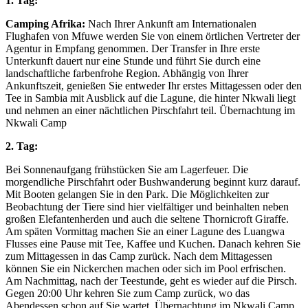
1. Tag:
Camping Afrika:
Nach Ihrer Ankunft am Internationalen
Flughafen von Mfuwe werden Sie von einem örtlichen Vertreter der
Agentur in Empfang genommen. Der Transfer in Ihre erste
Unterkunft dauert nur eine Stunde und führt Sie durch eine
landschaftliche farbenfrohe Region. Abhängig von Ihrer
Ankunftszeit, genießen Sie entweder Ihr erstes Mittagessen oder den
Tee in Sambia mit Ausblick auf die Lagune, die hinter Nkwali liegt
und nehmen an einer nächtlichen Pirschfahrt teil. Übernachtung im
Nkwali Camp
2. Tag:
Bei Sonnenaufgang frühstücken Sie am Lagerfeuer. Die
morgendliche Pirschfahrt oder Bushwanderung beginnt kurz darauf.
Mit Booten gelangen Sie in den Park. Die Möglichkeiten zur
Beobachtung der Tiere sind hier vielfältiger und beinhalten neben
großen Elefantenherden und auch die seltene Thornicroft Giraffe.
Am späten Vormittag machen Sie an einer Lagune des Luangwa
Flusses eine Pause mit Tee, Kaffee und Kuchen. Danach kehren Sie
zum Mittagessen in das Camp zurück. Nach dem Mittagessen
können Sie ein Nickerchen machen oder sich im Pool erfrischen.
Am Nachmittag, nach der Teestunde, geht es wieder auf die Pirsch.
Gegen 20:00 Uhr kehren Sie zum Camp zurück, wo das
Abendessen schon auf Sie wartet. Übernachtung im Nkwali Camp