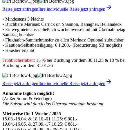
Reise jetzt anfragen
Ihre individuelle Reise jetzt anfragen
• Mindestens 3 Nächte
• Buchbare Marinas: Carrick on Shannon, Banagher, Bellanaleck
• Einwegmiete ausschließlich wochenweise und mit Übernahmetag
Samstag buchbar
• Flughafen-Sammeltransfer zu allen Marinas: Optional zubuchbar
• Kaution/Selbstbeteiligung: € 1.200,- (Reduzierung SB möglich)
• Haustier erlaubt
Frühbucherrabatt:
15 % bei Buchung vor dem 30.11.25 & 10 % bei
Buchung vor dem 31.01.26
Reise jetzt anfragen
Ihre individuelle Reise jetzt anfragen
Annahme täglich möglich!
(Außer Sonn- & Feiertage)
Die Saison wird durch das Übernahmedatum bestimmt
Mietpreise für 1 Woche / 2025
15.03.-18.04. & 18.10.-01.11.25: € 801,-
19.04.-16.05. & 27.09.-17.10.25: € 861,-
17.05.-06.06. & 06.09.-26..09.25: € 1.022,-