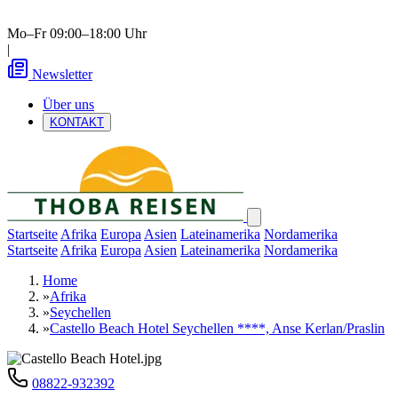
Mo–Fr 09:00–18:00 Uhr
|
Newsletter
Über uns
KONTAKT
Startseite
Afrika
Europa
Asien
Lateinamerika
Nordamerika
Startseite
Afrika
Europa
Asien
Lateinamerika
Nordamerika
Home
»
Afrika
»
Seychellen
»
Castello Beach Hotel Seychellen ****, Anse Kerlan/Praslin
08822-932392