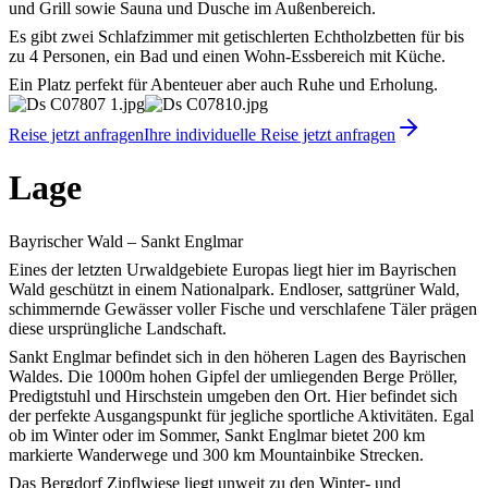
und Grill sowie Sauna und Dusche im Außenbereich.
Es gibt zwei Schlafzimmer mit getischlerten Echtholzbetten für bis
zu 4 Personen, ein Bad und einen Wohn-Essbereich mit Küche.
Ein Platz perfekt für Abenteuer aber auch Ruhe und Erholung.
Reise jetzt anfragen
Ihre individuelle Reise jetzt anfragen
Lage
Bayrischer Wald – Sankt Englmar
Eines der letzten Urwaldgebiete Europas liegt hier im Bayrischen
Wald geschützt in einem Nationalpark. Endloser, sattgrüner Wald,
schimmernde Gewässer voller Fische und verschlafene Täler prägen
diese ursprüngliche Landschaft.
Sankt Englmar befindet sich in den höheren Lagen des Bayrischen
Waldes. Die 1000m hohen Gipfel der umliegenden Berge Pröller,
Predigtstuhl und Hirschstein umgeben den Ort. Hier befindet sich
der perfekte Ausgangspunkt für jegliche sportliche Aktivitäten. Egal
ob im Winter oder im Sommer, Sankt Englmar bietet 200 km
markierte Wanderwege und 300 km Mountainbike Strecken.
Das Bergdorf Zipflwiese liegt unweit zu den Winter- und