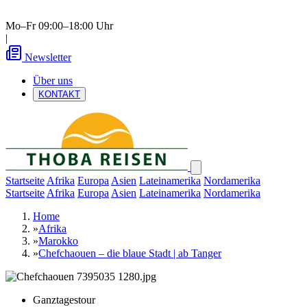
Mo–Fr 09:00–18:00 Uhr
|
Newsletter
Über uns
KONTAKT
Startseite
Afrika
Europa
Asien
Lateinamerika
Nordamerika
Startseite
Afrika
Europa
Asien
Lateinamerika
Nordamerika
Home
»
Afrika
»
Marokko
»
Chefchaouen – die blaue Stadt | ab Tanger
Ganztagestour