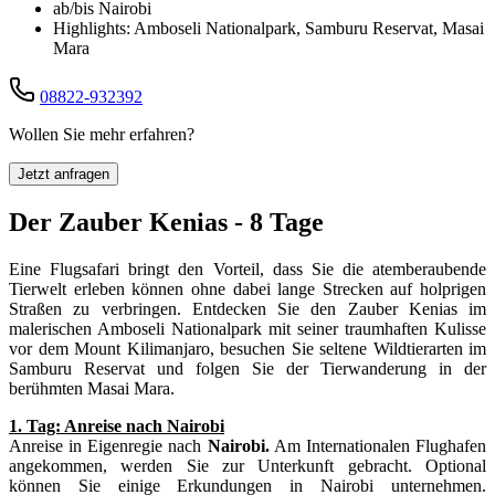
ab/bis Nairobi
Highlights: Amboseli Nationalpark, Samburu Reservat, Masai
Mara
08822-932392
Wollen Sie mehr erfahren?
Jetzt anfragen
Der Zauber Kenias - 8 Tage
Eine Flugsafari bringt den Vorteil, dass Sie die atemberaubende
Tierwelt erleben können ohne dabei lange Strecken auf holprigen
Straßen zu verbringen. Entdecken Sie den Zauber Kenias im
malerischen Amboseli Nationalpark mit seiner traumhaften Kulisse
vor dem Mount Kilimanjaro, besuchen Sie seltene Wildtierarten im
Samburu Reservat und folgen Sie der Tierwanderung in der
berühmten Masai Mara.
1. Tag: Anreise nach Nairobi
Anreise in Eigenregie nach
Nairobi.
Am Internationalen Flughafen
angekommen, werden Sie zur Unterkunft gebracht. Optional
können Sie einige Erkundungen in Nairobi unternehmen.