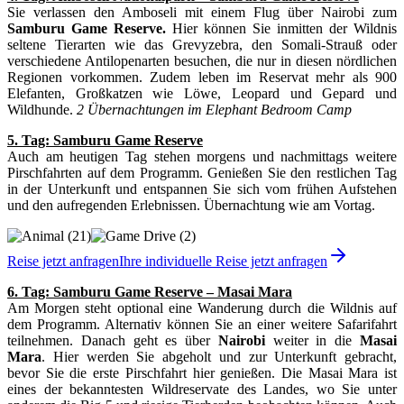
Sie verlassen den Amboseli mit einem Flug über Nairobi zum
Samburu Game Reserve.
Hier können Sie inmitten der Wildnis
seltene Tierarten wie das Grevyzebra, den Somali-Strauß oder
verschiedene Antilopenarten besuchen, die nur in diesen nördlichen
Regionen vorkommen. Zudem leben im Reservat mehr als 900
Elefanten, Großkatzen wie Löwe, Leopard und Gepard und
Wildhunde.
2 Übernachtungen im Elephant Bedroom Camp
5. Tag: Samburu Game Reserve
Auch am heutigen Tag stehen morgens und nachmittags weitere
Pirschfahrten auf dem Programm. Genießen Sie den restlichen Tag
in der Unterkunft und entspannen Sie sich vom frühen Aufstehen
und den aufregenden Erlebnissen. Übernachtung wie am Vortag.
Reise jetzt anfragen
Ihre individuelle Reise jetzt anfragen
6. Tag: Samburu Game Reserve – Masai Mara
Am Morgen steht optional eine Wanderung durch die Wildnis auf
dem Programm. Alternativ können Sie an einer weitere Safarifahrt
teilnehmen. Danach geht es über
Nairobi
weiter in die
Masai
Mara
. Hier werden Sie abgeholt und zur Unterkunft gebracht,
bevor Sie die erste Pirschfahrt hier genießen. Die Masai Mara ist
eines der bekanntesten Wildreservate des Landes, wo Sie unter