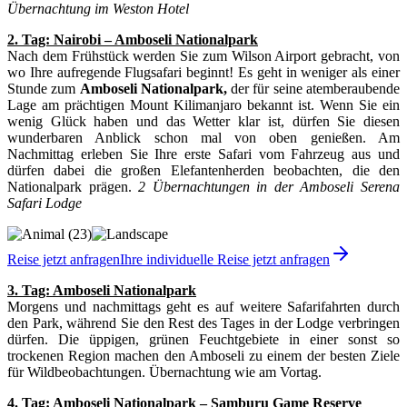
Übernachtung im Weston Hotel
2. Tag: Nairobi – Amboseli Nationalpark
Nach dem Frühstück werden Sie zum Wilson Airport gebracht, von
wo Ihre aufregende Flugsafari beginnt! Es geht in weniger als einer
Stunde zum
Amboseli Nationalpark,
der für seine atemberaubende
Lage am prächtigen Mount Kilimanjaro bekannt ist. Wenn Sie ein
wenig Glück haben und das Wetter klar ist, dürfen Sie diesen
wunderbaren Anblick schon mal von oben genießen. Am
Nachmittag erleben Sie Ihre erste Safari vom Fahrzeug aus und
dürfen dabei die großen Elefantenherden beobachten, die den
Nationalpark prägen.
2 Übernachtungen in der Amboseli Serena
Safari Lodge
Reise jetzt anfragen
Ihre individuelle Reise jetzt anfragen
3. Tag: Amboseli Nationalpark
Morgens und nachmittags geht es auf weitere Safarifahrten durch
den Park, während Sie den Rest des Tages in der Lodge verbringen
dürfen. Die üppigen, grünen Feuchtgebiete in einer sonst so
trockenen Region machen den Amboseli zu einem der besten Ziele
für Wildbeobachtungen. Übernachtung wie am Vortag.
4. Tag: Amboseli Nationalpark – Samburu Game Reserve