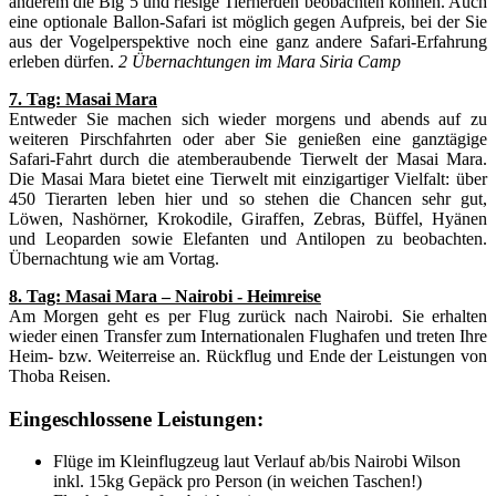
anderem die Big 5 und riesige Tierherden beobachten können. Auch
eine optionale Ballon-Safari ist möglich gegen Aufpreis, bei der Sie
aus der Vogelperspektive noch eine ganz andere Safari-Erfahrung
erleben dürfen.
2 Übernachtungen im Mara Siria Camp
7. Tag: Masai Mara
Entweder Sie machen sich wieder morgens und abends auf zu
weiteren Pirschfahrten oder aber Sie genießen eine ganztägige
Safari-Fahrt durch die atemberaubende Tierwelt der Masai Mara.
Die Masai Mara bietet eine Tierwelt mit einzigartiger Vielfalt: über
450 Tierarten leben hier und so stehen die Chancen sehr gut,
Löwen, Nashörner, Krokodile, Giraffen, Zebras, Büffel, Hyänen
und Leoparden sowie Elefanten und Antilopen zu beobachten.
Übernachtung wie am Vortag.
8. Tag: Masai Mara – Nairobi - Heimreise
Am Morgen geht es per Flug zurück nach Nairobi. Sie erhalten
wieder einen Transfer zum Internationalen Flughafen und treten Ihre
Heim- bzw. Weiterreise an. Rückflug und Ende der Leistungen von
Thoba Reisen.
Eingeschlossene Leistungen:
Flüge im Kleinflugzeug laut Verlauf ab/bis Nairobi Wilson
inkl. 15kg Gepäck pro Person (in weichen Taschen!)