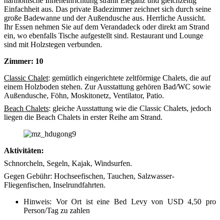
harmonische Inneneinrichtung strahlt Eleganz und gleichzeitig
Einfachheit aus. Das private Badezimmer zeichnet sich durch seine
große Badewanne und der Außendusche aus. Herrliche Aussicht.
Ihr Essen nehmen Sie auf dem Verandadeck oder direkt am Strand
ein, wo ebenfalls Tische aufgestellt sind. Restaurant und Lounge
sind mit Holzstegen verbunden.
Zimmer: 10
Classic Chalet
: gemütlich eingerichtete zeltförmige Chalets, die auf
einem Holzboden stehen. Zur Ausstattung gehören Bad/WC sowie
Außendusche, Föhn, Moskitonetz, Ventilator, Patio.
Beach Chalets
: gleiche Ausstattung wie die Classic Chalets, jedoch
liegen die Beach Chalets in erster Reihe am Strand.
Aktivitäten:
Schnorcheln, Segeln, Kajak, Windsurfen.
Gegen Gebühr: Hochseefischen, Tauchen, Salzwasser-
Fliegenfischen, Inselrundfahrten.
Hinweis: Vor Ort ist eine Bed Levy von USD 4,50 pro
Person/Tag zu zahlen