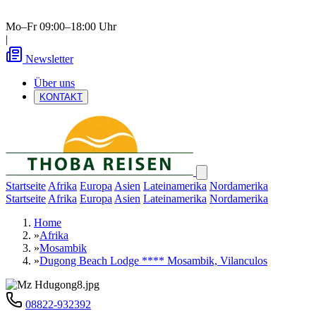
Mo–Fr 09:00–18:00 Uhr
|
Newsletter
Über uns
KONTAKT
Startseite
Afrika
Europa
Asien
Lateinamerika
Nordamerika
Startseite
Afrika
Europa
Asien
Lateinamerika
Nordamerika
Home
»
Afrika
»
Mosambik
»
Dugong Beach Lodge **** Mosambik, Vilanculos
08822-932392