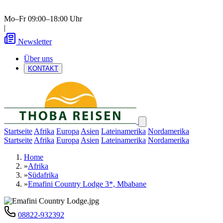
Mo–Fr 09:00–18:00 Uhr
|
Newsletter
Über uns
KONTAKT
Startseite
Afrika
Europa
Asien
Lateinamerika
Nordamerika
Startseite
Afrika
Europa
Asien
Lateinamerika
Nordamerika
Home
»
Afrika
»
Südafrika
»
Emafini Country Lodge 3*, Mbabane
08822-932392