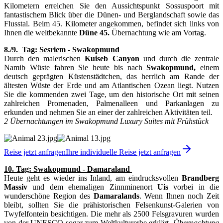
Kilometern erreichen Sie den Aussichtspunkt Sossuspoort mit
fantastischem Blick über die Dünen- und Berglandschaft sowie das
Flusstal. Beim 45. Kilometer angekommen, befindet sich links von
Ihnen die weltbekannte
Düne 45.
Übernachtung wie am Vortag.
8./9. Tag: Sesriem - Swakopmund
Durch den malerischen
Kuiseb Canyon
und durch die zentrale
Namib Wüste fahren Sie heute bis nach
Swakopmund,
einem
deutsch geprägten Küstenstädtchen, das herrlich am Rande der
ältesten Wüste der Erde und am Atlantischen Ozean liegt. Nutzen
Sie die kommenden zwei Tage, um den historische Ort mit seinen
zahlreichen Promenaden, Palmenalleen und Parkanlagen zu
erkunden und nehmen Sie an einer der zahlreichen Aktivitäten teil.
2 Übernachtungen im Swakopmund Luxury Suites mit Frühstück
Reise jetzt anfragen
Ihre individuelle Reise jetzt anfragen
10. Tag: Swakopmund - Damaraland
Heute geht es wieder ins Inland, am eindrucksvollen
Brandberg
Massiv
und dem ehemaligen Zinnminenort
Uis
vorbei in die
wunderschöne Region des
Damaralands
. Wenn Ihnen noch Zeit
bleibt, sollten Sie die prähistorischen Felsenkunst-Galerien von
Twyfelfontein besichtigen. Die mehr als 2500 Felsgravuren wurden
von der UNESCO sogar zum Weltkulturerbe erklärt.
Übernachtung