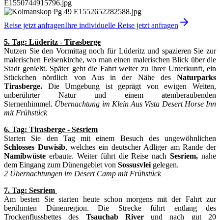
Reise jetzt anfragen
Ihre individuelle Reise jetzt anfragen
5. Tag: Lüderitz - Tirasberge
Nutzen Sie den Vormittag noch für Lüderitz und spazieren Sie zur
malerischen Felsenkirche, wo man einen malerischen Blick über die
Stadt genießt. Später geht die Fahrt weiter zu Ihrer Unterkunft, ein
Stückchen nördlich von Aus in der Nähe des
Naturparks
Tirasberge.
Die Umgebung ist geprägt von ewigen Weiten,
unberührter Natur und einem atemberaubenden
Sternenhimmel.
Übernachtung im Klein Aus Vista Desert Horse Inn
mit Frühstück
6. Tag: Tirasberge - Sesriem
Starten Sie den Tag mit einem Besuch des ungewöhnlichen
Schlosses Duwisib
, welches ein deutscher Adliger am Rande der
Namibwüste
erbaute. Weiter führt die Reise nach
Sesriem,
nahe
dem Eingang zum Dünengebiet von
Sossusvlei
gelegen.
2 Übernachtungen im Desert Camp mit Frühstück
7. Tag: Sesriem
Am besten Sie starten heute schon morgens mit der Fahrt zur
berühmten Dünenregion. Die Strecke führt entlang des
Trockenflussbettes des
Tsauchab River
und nach gut 20