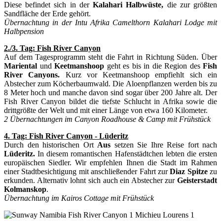
Diese befindet sich in der
Kalahari Halbwüste,
die zur größten
Sandfläche der Erde gehört.
Übernachtung in der Intu Afrika Camelthorn Kalahari Lodge mit
Halbpension
2./3. Tag: Fish River Canyon
Auf dem Tagesprogramm steht die Fahrt in Richtung Süden. Über
Mariental
und
Keetmanshoop
geht es bis in die Region des
Fish
River Canyons.
Kurz vor Keetmanshoop empfiehlt sich ein
Abstecher zum Köcherbaumwald. Die Aloenpflanzen werden bis zu
8 Meter hoch und manche davon sind sogar über 200 Jahre alt. Der
Fish River Canyon bildet die tiefste Schlucht in Afrika sowie die
drittgrößte der Welt und mit einer Länge von etwa 160 Kilometer.
2 Übernachtungen im Canyon Roadhouse & Camp mit Frühstück
4. Tag: Fish River Canyon - Lüderitz
Durch den historischen Ort
Aus
setzen Sie Ihre Reise fort nach
Lüderitz.
In diesem romantischen Hafenstädtchen lebten die ersten
europäischen Siedler. Wir empfehlen Ihnen die Stadt im Rahmen
einer Stadtbesichtigung mit anschließender Fahrt zur
Diaz Spitze
zu
erkunden. Alternativ lohnt sich auch ein Abstecher zur
Geisterstadt
Kolmanskop
.
Übernachtung im Kairos Cottage mit Frühstück