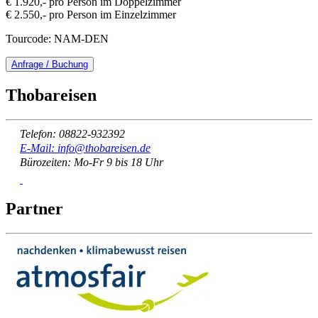
€ 1.920,- pro Person im Doppelzimmer
€ 2.550,- pro Person im Einzelzimmer
Tourcode: NAM-DEN
Anfrage / Buchung
Thobareisen
Telefon: 08822-932392
E-Mail: info@thobareisen.de
Bürozeiten: Mo-Fr 9 bis 18 Uhr
Partner