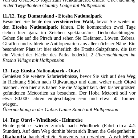
in der Twyfelfontein Country Lodge mit Halbpension
11./12. Tag: Damaraland - Etosha Nationalpark
Besuchen Sie heute den
versteinerten Wald,
bevor Sie weiter in
den
Etosha Nationalpark
fahren. Die kommenden zwei Tage
stehen hier ganz im Zeichen spektakulärer Tierbeobachtungen.
Gehen Sie auf die Pirsch und sehen Sie Elefanten, Löwen, Zebras,
Giraffen und zahlreiche Antilopenarten aus aller nächster Nähe. Ein
besonderer Platz ist hier sicherlich die Etosha-Salzpfanne, die fast
ein Viertel der Fläche des Parks bedeckt.
2 Übernachtungen im
Etosha Village mit Halbpension
13. Tag: Etosha Nationalpark - Otavi
Genießen Sie weitere Safarierlebnisse, bevor Sie sich auf den Weg
in Richtung Süden nach Otji
w
arango und dann weiter nach
Otavi
machen. Von hier aus haben Sie die Möglichkeit, den bisher größten
gefundenen Meteoriten zu besuchen. Der Hoba Meteorit soll vor
etwa 80.000 Jahren eingeschlagen sein und etwa 50 Tonnen
wiegen.
Übernachtung in der Gabus Game Ranch mit Halbpension
14. Tag: Otavi - Windhoek - Heimreise
Heute geht es wieder zurück nach Windhoek (Fahrt circa 4-5
Stunden). Auf dem Weg dorthin bietet sich Ihnen die Gelegenheit in
Okahandja
handgefertigte Souvenirs zu erwerben. Anschließend