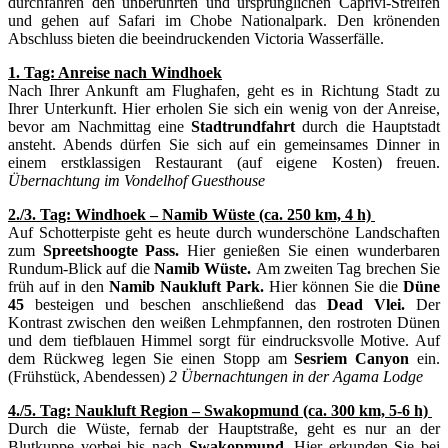
durchfahren den unberührten und ursprünglichen Caprivi-Streifen
und gehen auf Safari im Chobe Nationalpark. Den krönenden
Abschluss bieten die beeindruckenden Victoria Wasserfälle.
1. Tag: Anreise nach Windhoek
Nach Ihrer Ankunft am Flughafen, geht es in Richtung Stadt zu
Ihrer Unterkunft. Hier erholen Sie sich ein wenig von der Anreise,
bevor am Nachmittag eine
Stadtrundfahrt
durch die Hauptstadt
ansteht. Abends dürfen Sie sich auf ein gemeinsames Dinner in
einem erstklassigen Restaurant (auf eigene Kosten) freuen.
Übernachtung im Vondelhof Guesthouse
2./3. Tag: Windhoek – Namib Wüste (ca. 250 km, 4 h)
Auf Schotterpiste geht es heute durch wunderschöne Landschaften
zum
Spreetshoogte Pass.
Hier genießen Sie einen wunderbaren
Rundum-Blick auf die
Namib Wüste.
Am zweiten Tag brechen Sie
früh auf in den
Namib Naukluft Park.
Hier können Sie die
Düne
45
besteigen und beschen anschließend das
Dead Vlei.
Der
Kontrast zwischen den weißen Lehmpfannen, den rostroten Dünen
und dem tiefblauen Himmel sorgt für eindrucksvolle Motive. Auf
dem Rückweg legen Sie einen Stopp am
Sesriem Canyon
ein.
(Frühstück, Abendessen)
2 Übernachtungen in der Agama Lodge
4./5. Tag: Naukluft Region – Swakopmund (ca. 300 km, 5-6 h)
Durch die Wüste, fernab der Hauptstraße, geht es nur an der
Blutkuppe vorbei bis nach
Swakopmund.
Hier erkunden Sie bei