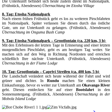
Die Unterkunft befindet sich heute zudem direkt im Nationalpark.
(Frühstück, Abendessen)
Übernachtung im Etosha Village
8. Tag: Etosha Nationalpark
Nach einem frühen Frühstück geht es los zu weiteren Pirschfahrten
im Nationalpark. Später verlassen Sie diesen durch das östliche
Gate, um zur Unterkunft zu gelangen. (Frühstück, Abendessen)
Übernachtung im Onguma Bush Camp
9. Tag: Etosha Nationalpark – Grootfontain (ca. 220 km, 3 h)
Mit den Erlebnissen der letzten Tage in Erinnerung und einer letzten
morgendlichen Pirschfahrt, geht es am heutigen Tag weiter. Sie
machen sich auf den Weg in Richtung Nordosten und erreichen
schließlich Ihre nächste Unterkunft. (Frühstück, Abendessen)
Übernachtung in der Fiume Lodge
10. Tag: Grootfontain – Caprivi Streifen (ca. 400 km, 5 h)
Die Landschaft verändert sich heute während der Fahrt und wird
grüner und dichter. In
Rundu
machen Sie einen kleinen
Einkaufsstopp, bevor es weiter zur Unterkunft am
Okavango River
geht. Diesen entdecken Sie auf einer
Bootsfahrt
in den
Sonnenuntergang. (Frühstück, Abendessen)
Übernachtung in der
Mobola Island Lodge