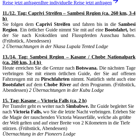
Reise jetzt anfragen
Ihre individuelle Reise jetzt anfragen
11./12. Tag: Caprivi Streifen – Sambesi Region (ca. 260 km, 3-4
h)
Sie folgen dem
Caprivi Streifen
und fahren bis in die
Sambesi
Region
. Ein örtlicher Guide nimmt Sie mit auf eine
Bootsfahrt,
bei
der Sie nach Krokodilen und Flusspferden Ausschau halten.
(Frühstück, Abendessen)
2 Übernachtungen in der Nkasa Lupala Tented Lodge
13./14. Tag: Sambesi Region – Kasane / Chobe Nationalpark
(ca. 260 km, 3-4 h)
Heute erreichen Sie die Grenze nach
Botswana.
Die nächsten Tage
verbringen Sie mit einem örtlichen Guide, der Sie auf offenen
Fahrzeugen mit zu
Pirschfahrten
nimmt. Natürlich steht auch eine
Bootsfahrt
auf dem
Chobe River
auf dem Programm. (Frühstück,
Abendessen)
2 Übernachtungen in der Kubu Lodge
15. Tag: Kasane – Victoria Falls (ca. 2 h)
Per Transfer geht es weiter nach
Simbabwe.
Ihr Guide begleitet Sie
nach
Victoria Falls,
wo Sie die letzte Nacht verbringen. Erleben Sie
die Magie der rauschenden Victoria Wasserfälle, welche als größte
der Welt gelten und auf einer Breite von 2 Kilometern in die Tiefe
stürzen. (Frühstück, Abendessen)
Übernachtung in der Pioneers Lodge