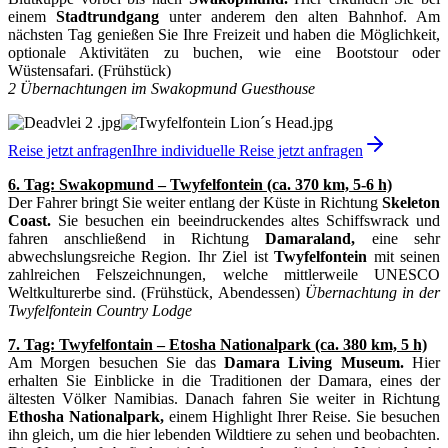
einem
Stadtrundgang
unter anderem den alten Bahnhof. Am
nächsten Tag genießen Sie Ihre Freizeit und haben die Möglichkeit,
optionale Aktivitäten zu buchen, wie eine Bootstour oder
Wüstensafari. (Frühstück)
2 Übernachtungen im Swakopmund Guesthouse
Reise jetzt anfragen
Ihre individuelle Reise jetzt anfragen
6. Tag: Swakopmund – Twyfelfontein (ca. 370 km, 5-6 h)
Der Fahrer bringt Sie weiter entlang der Küste in Richtung
Skeleton
Coast.
Sie besuchen ein beeindruckendes altes Schiffswrack und
fahren anschließend in Richtung
Damaraland,
eine sehr
abwechslungsreiche Region. Ihr Ziel ist
Twyfelfontein
mit seinen
zahlreichen Felszeichnungen, welche mittlerweile UNESCO
Weltkulturerbe sind. (Frühstück, Abendessen)
Übernachtung in der
Twyfelfontein Country Lodge
7. Tag: Twyfelfontain – Etosha Nationalpark (ca. 380 km, 5 h)
Am Morgen besuchen Sie das
Damara Living Museum.
Hier
erhalten Sie Einblicke in die Traditionen der Damara, eines der
ältesten Völker Namibias. Danach fahren Sie weiter in Richtung
Ethosha Nationalpark,
einem Highlight Ihrer Reise. Sie besuchen
ihn gleich, um die hier lebenden Wildtiere zu sehen und beobachten.