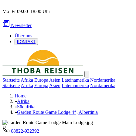
Mo–Fr 09:00–18:00 Uhr
|
Newsletter
Über uns
KONTAKT
Startseite
Afrika
Europa
Asien
Lateinamerika
Nordamerika
Startseite
Afrika
Europa
Asien
Lateinamerika
Nordamerika
Home
»
Afrika
»
Südafrika
»
Garden Route Game Lodge 4*, Albertinia
08822-932392