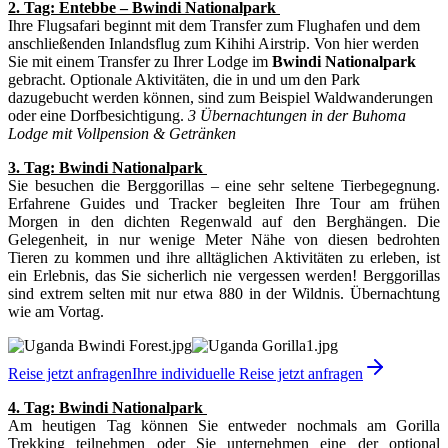
2. Tag: Entebbe – Bwindi Nationalpark
Ihre Flugsafari beginnt mit dem Transfer zum Flughafen und dem
anschließenden Inlandsflug zum Kihihi Airstrip. Von hier werden
Sie mit einem Transfer zu Ihrer Lodge im
Bwindi Nationalpark
gebracht. Optionale Aktivitäten, die in und um den Park
dazugebucht werden können, sind zum Beispiel Waldwanderungen
oder eine Dorfbesichtigung.
3 Übernachtungen in der Buhoma
Lodge mit Vollpension & Getränken
3. Tag: Bwindi Nationalpark
Sie besuchen die Berggorillas – eine sehr seltene Tierbegegnung.
Erfahrene Guides und Tracker begleiten Ihre Tour am frühen
Morgen in den dichten Regenwald auf den Berghängen. Die
Gelegenheit, in nur wenige Meter Nähe von diesen bedrohten
Tieren zu kommen und ihre alltäglichen Aktivitäten zu erleben, ist
ein Erlebnis, das Sie sicherlich nie vergessen werden! Berggorillas
sind extrem selten mit nur etwa 880 in der Wildnis. Übernachtung
wie am Vortag.
Reise jetzt anfragen
Ihre individuelle Reise jetzt anfragen
4. Tag: Bwindi Nationalpark
Am heutigen Tag können Sie entweder nochmals am Gorilla
Trekking teilnehmen oder Sie unternehmen eine der optional