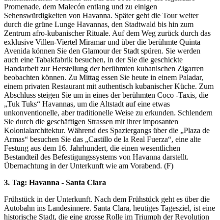
Promenade, dem Malecón entlang und zu einigen
Sehenswürdigkeiten von Havanna. Später geht die Tour weiter
durch die grüne Lunge Havannas, den Stadtwald bis hin zum
Zentrum afro-kubanischer Rituale. Auf dem Weg zurück durch das
exklusive Villen-Viertel Miramar und über die berühmte Quinta
Avenida können Sie den Glamour der Stadt spüren. Sie werden
auch eine Tabakfabrik besuchen, in der Sie die geschickte
Handarbeit zur Herstellung der berühmten kubanischen Zigarren
beobachten können. Zu Mittag essen Sie heute in einem Paladar,
einem privaten Restaurant mit authentisch kubanischer Küche. Zum
Abschluss steigen Sie um in eines der berühmten Coco -Taxis, die
„Tuk Tuks“ Havannas, um die Altstadt auf eine etwas
unkonventionelle, aber traditionelle Weise zu erkunden. Schlendern
Sie durch die geschäftigen Strassen mit ihrer imposanten
Kolonialarchitektur. Während des Spaziergangs über die „Plaza de
Armas“ besuchen Sie das „Castillo de la Real Fuerza“, eine alte
Festung aus dem 16. Jahrhundert, die einen wesentlichen
Bestandteil des Befestigungssystems von Havanna darstellt.
Übernachtung in der Unterkunft wie am Vorabend. (F)
3. Tag: Havanna - Santa Clara
Frühstück in der Unterkunft. Nach dem Frühstück geht es über die
Autobahn ins Landesinnere. Santa Clara, heutiges Tagesziel, ist eine
historische Stadt, die eine grosse Rolle im Triumph der Revolution