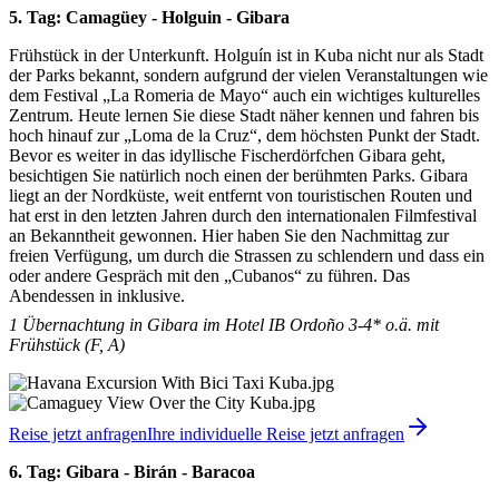
5. Tag: Camagüey - Holguin - Gibara
Frühstück in der Unterkunft. Holguín ist in Kuba nicht nur als Stadt
der Parks bekannt, sondern aufgrund der vielen Veranstaltungen wie
dem Festival „La Romeria de Mayo“ auch ein wichtiges kulturelles
Zentrum. Heute lernen Sie diese Stadt näher kennen und fahren bis
hoch hinauf zur „Loma de la Cruz“, dem höchsten Punkt der Stadt.
Bevor es weiter in das idyllische Fischerdörfchen Gibara geht,
besichtigen Sie natürlich noch einen der berühmten Parks. Gibara
liegt an der Nordküste, weit entfernt von touristischen Routen und
hat erst in den letzten Jahren durch den internationalen Filmfestival
an Bekanntheit gewonnen. Hier haben Sie den Nachmittag zur
freien Verfügung, um durch die Strassen zu schlendern und dass ein
oder andere Gespräch mit den „Cubanos“ zu führen. Das
Abendessen in inklusive.
1
Übernachtung in Gibara im Hotel IB Ordoño 3-4* o.ä. mit
Frühstück (F, A)
Reise jetzt anfragen
Ihre individuelle Reise jetzt anfragen
6. Tag: Gibara - Birán - Baracoa