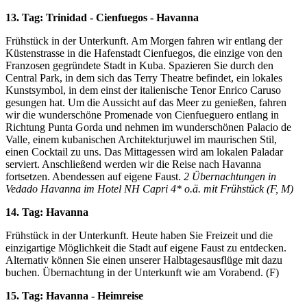
13. Tag: Trinidad - Cienfuegos - Havanna
Frühstück in der Unterkunft. Am Morgen fahren wir entlang der
Küstenstrasse in die Hafenstadt Cienfuegos, die einzige von den
Franzosen gegründete Stadt in Kuba. Spazieren Sie durch den
Central Park, in dem sich das Terry Theatre befindet, ein lokales
Kunstsymbol, in dem einst der italienische Tenor Enrico Caruso
gesungen hat. Um die Aussicht auf das Meer zu genießen, fahren
wir die wunderschöne Promenade von Cienfueguero entlang in
Richtung Punta Gorda und nehmen im wunderschönen Palacio de
Valle, einem kubanischen Architekturjuwel im maurischen Stil,
einen Cocktail zu uns. Das Mittagessen wird am lokalen Paladar
serviert. Anschließend werden wir die Reise nach Havanna
fortsetzen. Abendessen auf eigene Faust.
2
Übernachtungen in
Vedado Havanna im Hotel NH Capri 4* o.ä. mit Frühstück (F, M)
14. Tag: Havanna
Frühstück in der Unterkunft. Heute haben Sie Freizeit und die
einzigartige Möglichkeit die Stadt auf eigene Faust zu entdecken.
Alternativ können Sie einen unserer Halbtagesausflüge mit dazu
buchen. Übernachtung in der Unterkunft wie am Vorabend. (F)
15. Tag: Havanna - Heimreise