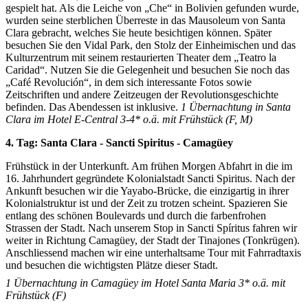
gespielt hat. Als die Leiche von „Che“ in Bolivien gefunden wurde,
wurden seine sterblichen Überreste in das Mausoleum von Santa
Clara gebracht, welches Sie heute besichtigen können. Später
besuchen Sie den Vidal Park, den Stolz der Einheimischen und das
Kulturzentrum mit seinem restaurierten Theater dem „Teatro la
Caridad“. Nutzen Sie die Gelegenheit und besuchen Sie noch das
„Café Revolución“, in dem sich interessante Fotos sowie
Zeitschriften und andere Zeitzeugen der Revolutionsgeschichte
befinden. Das Abendessen ist inklusive.
1
Übernachtung in Santa
Clara im Hotel E-Central 3-4* o.ä. mit Frühstück (F, M)
4. Tag: Santa Clara - Sancti Spiritus - Camagüey
Frühstück in der Unterkunft. Am frühen Morgen Abfahrt in die im
16. Jahrhundert gegründete Kolonialstadt Sancti Spiritus. Nach der
Ankunft besuchen wir die Yayabo-Brücke, die einzigartig in ihrer
Kolonialstruktur ist und der Zeit zu trotzen scheint. Spazieren Sie
entlang des schönen Boulevards und durch die farbenfrohen
Strassen der Stadt. Nach unserem Stop in Sancti Spíritus fahren wir
weiter in Richtung Camagüey, der Stadt der Tinajones (Tonkrügen).
Anschliessend machen wir eine unterhaltsame Tour mit Fahrradtaxis
und besuchen die wichtigsten Plätze dieser Stadt.
1
Übernachtung in Camagüey im Hotel Santa Maria 3* o.ä. mit
Frühstück (F)