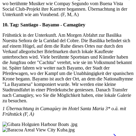
wo berühmte Musiker wie Compay Segundo vom Buena Vista
Social Club-Projekt ihre Karriere begannen. Übernachtung in der
Unterkunft wie am Vorabend. (F, M, A)
10. Tag: Santiago - Bayamo - Camagüey
Frühstück in der Unterkunft. Am Morgen Abfahrt zur Basilika
Nuestra Señora de la Caridad del Cobre. Die Basilika befindet sich
auf einem Hügel, auf dem die Ruhe dieses Ortes nur durch den
Verkauf allegorischer Briefmarken durch lokale Kaufleute
unterbrochen wird. Viele berühmte Sportstars und Künstler haben
die Jungfrau oder "Cachita" verehrt, wie sie im Volksmund bekannt
ist. Später fahren wir weiter nach Bayamo, der Stadt der
Pferdewagen, wo der Kampf um die Unabhängigkeit der spanischen
Krone begann. Bayamo ist auch der Ort, an dem die Nationalhymne
"La Bayamesa" komponiert wurde. Wir werden eine kleine
Stadtrundfahrt in einer Pferdekutsche geniessen. Danach Transfer
nach Camagüey, wo Sie die Möglichkeit haben, eine lokale Galerie
zu besuchen.
1
Übernachtung in Camagüey im Hotel Santa Maria 3* o.ä. mit
Frühstück (F, A)