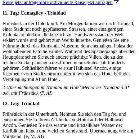
Reise jetzt anfragen
Ihre individuelle Reise jetzt anfragen
11. Tag: Camagüey - Trinidad
Frühstück in der Unterkunft. Am Morgen fahren wir nach Trinidad,
einer Stadt mit noch gepflasterten Strassen, einer einzigartigen
Kolonialarchitektur, die kürzlich zur Handwerksstadt der Welt
erklärt wurde und gehört zum Weltkulturerbe. Genießen Sie eine
Führung durch das Romantik Museum, dem ehemaligen Palast der
wohlhabenden Familie Brunet. Während des Spaziergangs über den
Hauptplatz sehen Sie auch andere prächtige Villen, die zu den
reichen Zuckerplantagen des frühen neunzehnten Jahrhunderts
gehörten. Schließlich fahren wir zur Halbinsel Ancón, einige
Kilometer vom Stadtzentrum entfernt, wo sich das Hotel befindet.
Verpflegung mit AI im Hotel.
2
Übernachtungen in Trinidad im Hotel Memories Trinidad 3-4*
o.ä. mit Frühstück (F, AI)
12. Tag: Trinidad
Frühstück in der Unterkunft. Nehmen Sie sich den Tag frei und
entspannen Sie in Ihrem All-Inklusive-Hotel auf der Halbinsel
Ancón. Genießen Sie das warme und kristallklare Wasser der
Karibik am feinen und weichen Sandstrand. Übernachtung wie am
Vorabend. (F, M, AI)