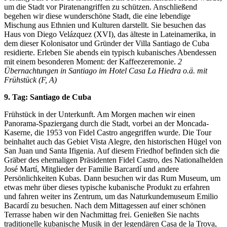
um die Stadt vor Piratenangriffen zu schützen. Anschließend
begehen wir diese wunderschöne Stadt, die eine lebendige
Mischung aus Ethnien und Kulturen darstellt. Sie besuchen das
Haus von Diego Velázquez (XVI), das älteste in Lateinamerika, in
dem dieser Kolonisator und Gründer der Villa Santiago de Cuba
residierte. Erleben Sie abends ein typisch kubanisches Abendessen
mit einem besonderen Moment: der Kaffeezeremonie.
2
Übernachtungen in Santiago im Hotel Casa La Hiedra o.ä. mit
Frühstück (F, A)
9. Tag: Santiago de Cuba
Frühstück in der Unterkunft. Am Morgen machen wir einen
Panorama-Spaziergang durch die Stadt, vorbei an der Moncada-
Kaserne, die 1953 von Fidel Castro angegriffen wurde. Die Tour
beinhaltet auch das Gebiet Vista Alegre, den historischen Hügel von
San Juan und Santa Ifigenia. Auf diesem Friedhof befinden sich die
Gräber des ehemaligen Präsidenten Fidel Castro, des Nationalhelden
José Martí, Mitglieder der Familie Barcardí und andere
Persönlichkeiten Kubas. Dann besuchen wir das Rum Museum, um
etwas mehr über dieses typische kubanische Produkt zu erfahren
und fahren weiter ins Zentrum, um das Naturkundemuseum Emilio
Bacardí zu besuchen. Nach dem Mittagessen auf einer schönen
Terrasse haben wir den Nachmittag frei. Genießen Sie nachts
traditionelle kubanische Musik in der legendären Casa de la Trova,