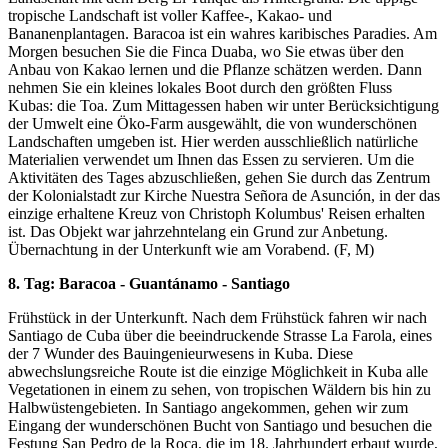
tropische Landschaft ist voller Kaffee-, Kakao- und
Bananenplantagen. Baracoa ist ein wahres karibisches Paradies. Am
Morgen besuchen Sie die Finca Duaba, wo Sie etwas über den
Anbau von Kakao lernen und die Pflanze schätzen werden. Dann
nehmen Sie ein kleines lokales Boot durch den größten Fluss
Kubas: die Toa. Zum Mittagessen haben wir unter Berücksichtigung
der Umwelt eine Öko-Farm ausgewählt, die von wunderschönen
Landschaften umgeben ist. Hier werden ausschließlich natürliche
Materialien verwendet um Ihnen das Essen zu servieren. Um die
Aktivitäten des Tages abzuschließen, gehen Sie durch das Zentrum
der Kolonialstadt zur Kirche Nuestra Señora de Asunción, in der das
einzige erhaltene Kreuz von Christoph Kolumbus' Reisen erhalten
ist. Das Objekt war jahrzehntelang ein Grund zur Anbetung.
Übernachtung in der Unterkunft wie am Vorabend. (F, M)
8. Tag: Baracoa - Guantánamo - Santiago
Frühstück in der Unterkunft. Nach dem Frühstück fahren wir nach
Santiago de Cuba über die beeindruckende Strasse La Farola, eines
der 7 Wunder des Bauingenieurwesens in Kuba. Diese
abwechslungsreiche Route ist die einzige Möglichkeit in Kuba alle
Vegetationen in einem zu sehen, von tropischen Wäldern bis hin zu
Halbwüstengebieten. In Santiago angekommen, gehen wir zum
Eingang der wunderschönen Bucht von Santiago und besuchen die
Festung San Pedro de la Roca, die im 18. Jahrhundert erbaut wurde,