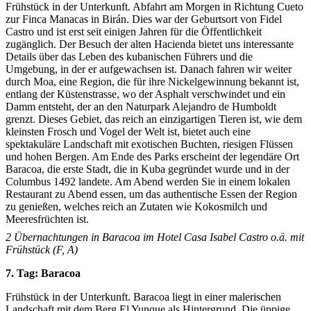
Frühstück in der Unterkunft. Abfahrt am Morgen in Richtung Cueto
zur Finca Manacas in Birán. Dies war der Geburtsort von Fidel
Castro und ist erst seit einigen Jahren für die Öffentlichkeit
zugänglich. Der Besuch der alten Hacienda bietet uns interessante
Details über das Leben des kubanischen Führers und die
Umgebung, in der er aufgewachsen ist. Danach fahren wir weiter
durch Moa, eine Region, die für ihre Nickelgewinnung bekannt ist,
entlang der Küstenstrasse, wo der Asphalt verschwindet und ein
Damm entsteht, der an den Naturpark Alejandro de Humboldt
grenzt. Dieses Gebiet, das reich an einzigartigen Tieren ist, wie dem
kleinsten Frosch und Vogel der Welt ist, bietet auch eine
spektakuläre Landschaft mit exotischen Buchten, riesigen Flüssen
und hohen Bergen. Am Ende des Parks erscheint der legendäre Ort
Baracoa, die erste Stadt, die in Kuba gegründet wurde und in der
Columbus 1492 landete. Am Abend werden Sie in einem lokalen
Restaurant zu Abend essen, um das authentische Essen der Region
zu genießen, welches reich an Zutaten wie Kokosmilch und
Meeresfrüchten ist.
2
Übernachtungen in Baracoa im Hotel Casa Isabel Castro o.ä. mit
Frühstück (F, A)
7. Tag: Baracoa
Frühstück in der Unterkunft. Baracoa liegt in einer malerischen
Landschaft mit dem Berg El Yunque als Hintergrund. Die üppige