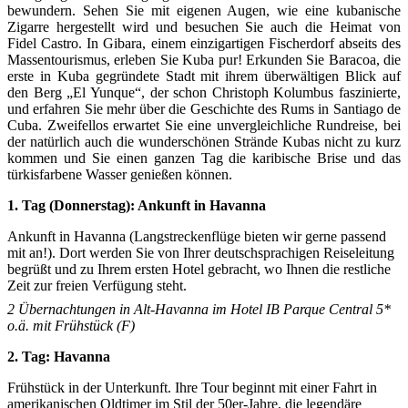
bewundern. Sehen Sie mit eigenen Augen, wie eine kubanische
Zigarre hergestellt wird und besuchen Sie auch die Heimat von
Fidel Castro. In Gibara, einem einzigartigen Fischerdorf abseits des
Massentourismus, erleben Sie Kuba pur! Erkunden Sie Baracoa, die
erste in Kuba gegründete Stadt mit ihrem überwältigen Blick auf
den Berg „El Yunque“, der schon Christoph Kolumbus faszinierte,
und erfahren Sie mehr über die Geschichte des Rums in Santiago de
Cuba. Zweifellos erwartet Sie eine unvergleichliche Rundreise, bei
der natürlich auch die wunderschönen Strände Kubas nicht zu kurz
kommen und Sie einen ganzen Tag die karibische Brise und das
türkisfarbene Wasser genießen können.
1. Tag (Donnerstag): Ankunft in Havanna
Ankunft in Havanna (Langstreckenflüge bieten wir gerne passend
mit an!). Dort werden Sie von Ihrer deutschsprachigen Reiseleitung
begrüßt und zu Ihrem ersten Hotel gebracht, wo Ihnen die restliche
Zeit zur freien Verfügung steht.
2
Übernachtungen in Alt-Havanna im Hotel IB Parque Central 5*
o.ä. mit Frühstück (F)
2. Tag: Havanna
Frühstück in der Unterkunft. Ihre Tour beginnt mit einer Fahrt in
amerikanischen Oldtimer im Stil der 50er-Jahre, die legendäre