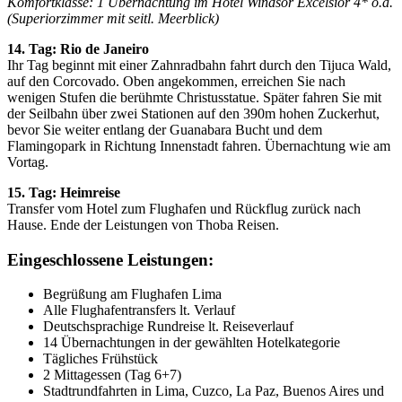
Komfortklasse: 1 Übernachtung im Hotel Windsor Excelsior 4* o.ä.
(Superiorzimmer mit seitl. Meerblick)
14. Tag: Rio de Janeiro
Ihr Tag beginnt mit einer Zahnradbahn fahrt durch den Tijuca Wald,
auf den Corcovado. Oben angekommen, erreichen Sie nach
wenigen Stufen die berühmte Christusstatue. Später fahren Sie mit
der Seilbahn über zwei Stationen auf den 390m hohen Zuckerhut,
bevor Sie weiter entlang der Guanabara Bucht und dem
Flamingopark in Richtung Innenstadt fahren. Übernachtung wie am
Vortag.
15. Tag: Heimreise
Transfer vom Hotel zum Flughafen und Rückflug zurück nach
Hause. Ende der Leistungen von Thoba Reisen.
Eingeschlossene Leistungen:
Begrüßung am Flughafen Lima
Alle Flughafentransfers lt. Verlauf
Deutschsprachige Rundreise lt. Reiseverlauf
14 Übernachtungen in der gewählten Hotelkategorie
Tägliches Frühstück
2 Mittagessen (Tag 6+7)
Stadtrundfahrten in Lima, Cuzco, La Paz, Buenos Aires und