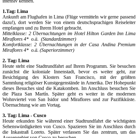
intensiv kennen.
1.Tag: Lima
Ankunft am Flughafen in
Lima (Flüge vermitteln wir gerne passend
dazu!), dort werden Sie von einem deutschsprachigen Reiseleiter
empfangen und zu Ihrem Hotel gebracht.
Mittelklasse: 2 Übernachtungen im Hotel Hilton Garden Inn Lima
Miraflores 4*
o.ä.
(Standardzimmer)
Komfortklasse: 2 Übernachtungen in der Casa Andina Premium
Miraflores 4* o.ä. (Superiorzimmer)
2. Tag: Lima
Heute steht eine Stadtrundfahrt auf Ihrem Programm. Sie besuchen
zunächst die koloniale Innenstadt, bevor es weiter geht, zur
Besichtigung des Klosters San Francisco, mit der größten
Sammlung religiöser Kunstgegenstände in Amerika. Der Hohepunkt
dieses Besuches sind die Katakomben. Im Anschluss besuchen Sie
die Plaza San Martín. Später geht es weiter in die modernen
Wohnviertel von San Isidor und Miraflores und zur Pazifikküste.
Übernachtung wie am Vortag.
3. Tag: Lima - Cusco
Heute erkunden Sie während einer
Stadtrundfahrt die wichtigsten
Sehenswürdigkeiten von Cusco. Spazieren Sie im Anschluss durch
die Inkastraß Loreto. Später verlassen Sie das zentrum, um das
Aussengebiet von Cusco zu besuchen.