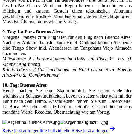
Vororte von La Paz in das Tal des Mondes,
valle de la luna
, im Tal
des La-Paz Flusses. Wind und Regen haben in Jahrmillionen aus
rötlichem und grauem Gestein einen tektonischen Alptraum
geschliffen: eine trostlose Mondlandschaft, deren Besichtigung ein
Muss ist. Übernachtung wie am Vortag.
9. Tag: La Paz - Buenos Aires
Morgens Transfer zum Flughafen für den Flug nach Buenos Aires.
Nach der Ankunft Transfer zum Hotel. Optional können Sie heute
eine Tango Show inkl. Abendessen im Tangohaus Viejo Almacén
dazubuchen.
Mittelklasse: 2 Übernachtungen im Hotel Loi Flats 3* o.ä. (1
Zimmer Apartment)
Komfortklasse: 2 Übernachtungen im Hotel Grand Brizo Buenos
Aires
4*
o.ä. (Comfortzimmer)
10. Tag: Buenos Aires
Heute machen Sie eine Stadtrundfahrt. Sie sehen viele der
wichtigsten Sehenswürdigkeiten, bevor es später weiter geht mit der
Fahrt nach San Telmo. Anschließend fahren Sie zum Hafenviertel
La Boca. Besuchen Sie die berühmte Straße El Caminito und das
mondäne Viertel Recoleta. Übernachtung wie am Vortag.
Reise jetzt anfragen
Ihre individuelle Reise jetzt anfragen