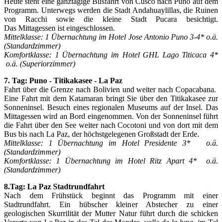
Heute steht eine ganztägige Busfahrt von Cusco nach Puno auf dem
Programm. Unterwegs werden die Stadt Andahuaylillas, die Ruinen
von Racchi sowie die kleine Stadt Pucara besichtigt.
Das Mittagessen ist eingeschlossen.
Mittelklasse: 1 Übernachtung im Hotel Jose Antonio Puno 3-4*
o.ä.
(Standardzimmer)
Komfortklasse: 1 Übernachtung im Hotel GHL Lago Titicaca 4*
o.ä. (Superiorzimmer)
7. Tag: Puno - Titikakasee - La Paz
Fahrt über die Grenze nach Bolivien und weiter nach Copacabana.
Eine Fahrt mit dem Katamaran bringt Sie über den Titikakasee zur
Sonneninsel. Besuch eines regionalen Museums auf der Insel. Das
Mittagessen wird an Bord eingenommen. Von der Sonneninsel führt
die Fahrt über den See weiter nach Cocotoni und von dort mit dem
Bus bis nach La Paz, der höchstgelegenen Großstadt der Erde.
Mittelklasse: 1 Übernachtung im
Hotel Presidente 3*
o.ä.
(Standardzimmer)
Komfortklasse: 1 Übernachtung im Hotel Ritz Apart 4*
o.ä.
(Standardzimmer)
8.Tag: La Paz Stadtrundfahrt
Nach dem Frühstück beginnt das Programm mit einer
Stadtrundfahrt. Ein hübscher kleiner Abstecher zu einer
geologischen Skurrilität der Mutter Natur führt durch die schicken