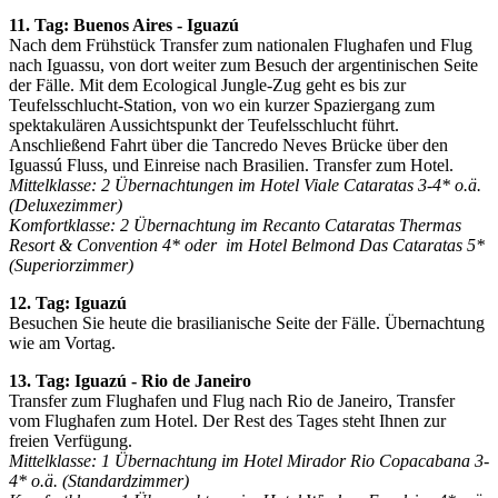
11. Tag: Buenos Aires - Iguazú
Nach dem Frühstück Transfer zum nationalen Flughafen und Flug
nach Iguassu, von dort weiter zum Besuch der argentinischen Seite
der Fälle. Mit dem Ecological Jungle-Zug geht es bis zur
Teufelsschlucht-Station, von wo ein kurzer Spaziergang zum
spektakulären Aussichtspunkt der Teufelsschlucht führt.
Anschließend Fahrt über die Tancredo Neves Brücke über den
Iguassú Fluss, und Einreise nach Brasilien. Transfer zum Hotel.
Mittelklasse: 2 Übernachtungen im Hotel Viale Cataratas 3-4* o.ä.
(Deluxezimmer)
Komfortklasse: 2 Übernachtung im Recanto Cataratas Thermas
Resort & Convention 4* oder im Hotel Belmond Das Cataratas 5*
(Superiorzimmer)
12. Tag: Iguazú
Besuchen Sie heute die
brasilianische Seite der Fälle. Übernachtung
wie am Vortag.
13. Tag: Iguazú - Rio de Janeiro
Transfer zum Flughafen und Flug nach Rio de Janeiro, Transfer
vom Flughafen zum Hotel. Der Rest des Tages steht Ihnen zur
freien Verfügung.
Mittelklasse: 1 Übernachtung im Hotel Mirador Rio Copacabana 3-
4* o.ä. (Standardzimmer)