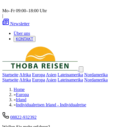
Mo–Fr 09:00–18:00 Uhr
|
Newsletter
Über uns
KONTAKT
Startseite
Afrika
Europa
Asien
Lateinamerika
Nordamerika
Startseite
Afrika
Europa
Asien
Lateinamerika
Nordamerika
Home
»
Europa
»
Irland
»
Individualreisen Irland - Individualreise
08822-932392
Wollen Sie mehr erfahren?