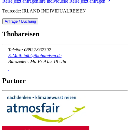
Reise jetzt anfragen
Ihre individuelle Reise jetzt anfragen
Tourcode: IRLAND INDIVIDUALREISEN
Anfrage / Buchung
Thobareisen
Telefon: 08822-932392
E-Mail: info@thobareisen.de
Bürozeiten: Mo-Fr 9 bis 18 Uhr
Partner