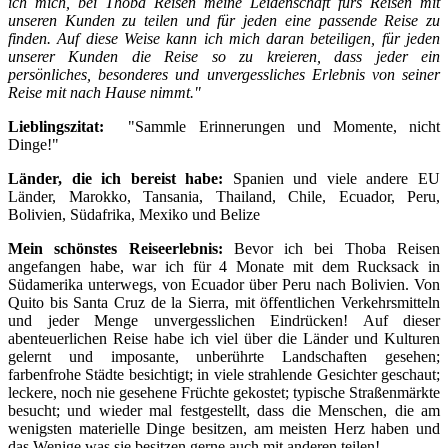
ich mich, bei Thoba Reisen meine Leidenschaft fürs Reisen mit
unseren Kunden zu teilen und für jeden eine passende Reise zu
finden. Auf diese Weise kann ich mich daran beteiligen, für jeden
unserer Kunden die Reise so zu kreieren, dass jeder ein
persönliches, besonderes und unvergessliches Erlebnis von seiner
Reise mit nach Hause nimmt."
Lieblingszitat:
"Sammle Erinnerungen und Momente, nicht
Dinge!"
Länder, die ich bereist habe:
Spanien und viele andere EU
Länder, Marokko, Tansania, Thailand, Chile, Ecuador, Peru,
Bolivien, Südafrika, Mexiko und Belize
Mein schönstes Reiseerlebnis:
Bevor ich bei Thoba Reisen
angefangen habe, war ich für 4 Monate mit dem Rucksack in
Südamerika unterwegs, von Ecuador über Peru nach Bolivien. Von
Quito bis Santa Cruz de la Sierra, mit öffentlichen Verkehrsmitteln
und jeder Menge unvergesslichen Eindrücken! Auf dieser
abenteuerlichen Reise habe ich viel über die Länder und Kulturen
gelernt und imposante, unberührte Landschaften gesehen;
farbenfrohe Städte besichtigt; in viele strahlende Gesichter geschaut;
leckere, noch nie gesehene Früchte gekostet; typische Straßenmärkte
besucht; und wieder mal festgestellt, dass die Menschen, die am
wenigsten materielle Dinge besitzen, am meisten Herz haben und
das Wenige was sie besitzen gerne auch mit anderen teilen!