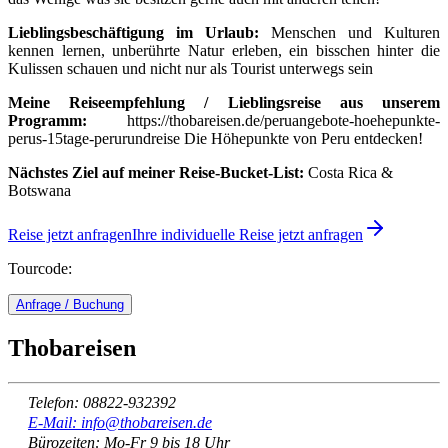
Lieblingsbeschäftigung im Urlaub:
Menschen und Kulturen
kennen lernen, unberührte Natur erleben, ein bisschen hinter die
Kulissen schauen und nicht nur als Tourist unterwegs sein
Meine Reiseempfehlung / Lieblingsreise aus unserem
Programm:
https://thobareisen.de/peruangebote-hoehepunkte-
perus-15tage-perurundreise Die Höhepunkte von Peru entdecken!
Nächstes Ziel auf meiner Reise-Bucket-List:
Costa Rica &
Botswana
Reise jetzt anfragen
Ihre individuelle Reise jetzt anfragen
Tourcode:
Anfrage / Buchung
Thobareisen
Telefon: 08822-932392
E-Mail: info@thobareisen.de
Bürozeiten: Mo-Fr 9 bis 18 Uhr