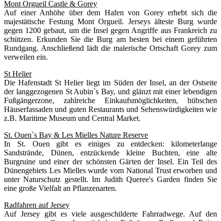
Mont Orgueil Castle & Gorey
Auf einer Anhöhe über dem Hafen von Gorey erhebt sich die
majestätische Festung Mont Orgueil. Jerseys älteste Burg wurde
gegen 1200 gebaut, um die Insel gegen Angriffe aus Frankreich zu
schützen. Erkunden Sie die Burg am besten bei einem geführten
Rundgang. Anschließend lädt die malerische Ortschaft Gorey zum
verweilen ein.
St Helier
Die Hafenstadt St Helier liegt im Süden der Insel, an der Ostseite
der langgezogenen St Aubin`s Bay, und glänzt mit einer lebendigen
Fußgängerzone, zahlreiche Einkaufsmöglichkeiten, hübschen
Häuserfassaden und guten Restaurants und Sehenswürdigkeiten wie
z.B. Maritime Museum und Central Market.
St. Ouen`s Bay & Les Mielles Nature Reserve
In St. Ouen gibt es einiges zu entdecken: kilometerlange
Sandstrände, Dünen, entzückende kleine Buchten, eine alte
Burgruine und einer der schönsten Gärten der Insel. Ein Teil des
Dünengebiets Les Mielles wurde vom National Trust erworben und
unter Naturschutz gestellt. Im Judith Queree's Garden finden Sie
eine große Vielfalt an Pflanzenarten.
Radfahren auf Jersey
Auf Jersey gibt es viele ausgeschilderte Fahrradwege. Auf den