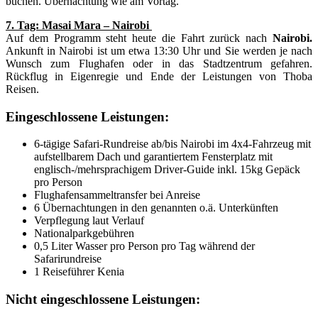
buchen. Übernachtung wie am Vortag.
7. Tag: Masai Mara – Nairobi
Auf dem Programm steht heute die Fahrt zurück nach
Nairobi.
Ankunft in Nairobi ist um etwa 13:30 Uhr und Sie werden je nach
Wunsch zum Flughafen oder in das Stadtzentrum gefahren.
Rückflug in Eigenregie und Ende der Leistungen von Thoba
Reisen.
Eingeschlossene Leistungen:
6-tägige Safari-Rundreise ab/bis Nairobi im 4x4-Fahrzeug mit
aufstellbarem Dach und garantiertem Fensterplatz mit
englisch-/mehrsprachigem Driver-Guide inkl. 15kg Gepäck
pro Person
Flughafensammeltransfer bei Anreise
6 Übernachtungen in den genannten o.ä. Unterkünften
Verpflegung laut Verlauf
Nationalparkgebühren
0,5 Liter Wasser pro Person pro Tag während der
Safarirundreise
1 Reiseführer Kenia
Nicht eingeschlossene Leistungen: