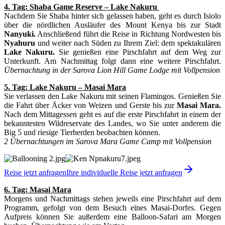
4. Tag: Shaba Game Reserve – Lake Nakuru
Nachdem Sie Shaba hinter sich gelassen haben, geht es durch Isiolo
über die nördlichen Ausläufer des Mount Kenya bis zur Stadt
Nanyuki.
Anschließend führt die Reise in Richtung Nordwesten bis
Nyahuru
und weiter nach Süden zu Ihrem Ziel: dem spektakulären
Lake Nakuru.
Sie genießen eine Pirschfahrt auf dem Weg zur
Unterkunft. Am Nachmittag folgt dann eine weitere Pirschfahrt.
Übernachtung in der Sarova Lion Hill Game Lodge mit Vollpension
5. Tag: Lake Nakuru – Masai Mara
Sie verlassen den Lake Nakuru mit seinen Flamingos. Genießen Sie
die Fahrt über Äcker von Weizen und Gerste bis zur
Masai Mara.
Nach dem Mittagessen geht es auf die erste Pirschfahrt in einem der
bekanntesten Wildreservate des Landes, wo Sie unter anderem die
Big 5 und riesige Tierherden beobachten können.
2 Übernachtungen im Sarova Mara Game Camp mit Vollpension
Reise jetzt anfragen
Ihre individuelle Reise jetzt anfragen
6. Tag: Masai Mara
Morgens und Nachmittags stehen jeweils eine Pirschfahrt auf dem
Programm, gefolgt von dem Besuch eines Masai-Dorfes. Gegen
Aufpreis können Sie außerdem eine Balloon-Safari am Morgen