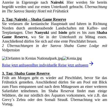
Anreise in Eigenregie nach
Nairobi
. Hier werden Sie bereits
begrüßt werden und zur ersten Unterkunft gebracht.
Übernachtung
im The Sarova Stanley Hotel mit Frühstück
2. Tag: Nairobi – Shaba Game Reserve
Sie verlassen die kenianische Hauptstadt und fahren in Richtung
Norden durch atemberaubende Landschaften mit Kaffee- und
Teeplantagen. Über
Nanyuki
und
Isiolo
geht es bis zum
Shaba
Game Reserve,
wo Sie in der Unterkunft zu Mittag essen.
Anschließend dürfen Sie sich auf eine erste Pirschfahrt freuen.
2 Übernachtungen in der Sarova Shaba Game Lodge mit
Vollpension
Reise jetzt anfragen
Ihre individuelle Reise jetzt anfragen
3. Tag: Shaba Game Reserve
Früh am Morgen geht es wieder auf Pirschfahrt, bevor Sie das
Frühstück genießen. Anschließend dürfen Sie am Pool mit Blick
zum Fluss entspannen und nach dem Mittagessen an einer weiteren
Safarifahrt teilnehmen. Im Shaba Reservat findet man einige
Wildtiere, die nur nördlich des Äquators vorkommen, wie z.B. das
Grevy´s Zebra oder den Somali Strauß. Übernachtung wie am
Vortag.