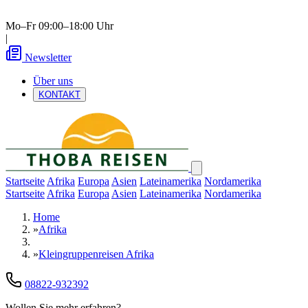
Mo–Fr 09:00–18:00 Uhr
|
Newsletter
Über uns
KONTAKT
Startseite
Afrika
Europa
Asien
Lateinamerika
Nordamerika
Startseite
Afrika
Europa
Asien
Lateinamerika
Nordamerika
Home
»
Afrika
»
Kleingruppenreisen Afrika
08822-932392
Wollen Sie mehr erfahren?