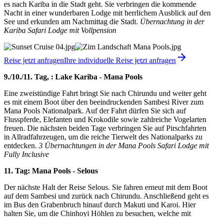
es nach Kariba in die Stadt geht. Sie verbringen die kommende
Nacht in einer wunderbaren Lodge mit herrlichem Ausblick auf den
See und erkunden am Nachmittag die Stadt.
Übernachtung in der
Kariba Safari Lodge mit Vollpension
Reise jetzt anfragen
Ihre individuelle Reise jetzt anfragen
9./10./11. Tag, : Lake Kariba - Mana Pools
Eine zweistündige Fahrt bringt Sie nach Chirundu und weiter geht
es mit einem Boot über den beeindruckenden Sambesi River zum
Mana Pools Nationalpark. Auf der Fahrt dürfen Sie sich auf
Flusspferde, Elefanten und Krokodile sowie zahlreiche Vogelarten
freuen. Die nächsten beiden Tage verbringen Sie auf Pirschfahrten
in Allradfahrzeugen, um die reiche Tierwelt des Nationalparks zu
entdecken.
3 Übernachtungen in der Mana Pools Safari Lodge mit
Fully Inclusive
11. Tag: Mana Pools - Selous
Der nächste Halt der Reise Selous. Sie fahren erneut mit dem Boot
auf dem Sambesi und zurück nach Chirundu. Anschließend geht es
im Bus den Grabenbruch hinauf durch Makuti und Karoi. Hier
halten Sie, um die Chinhoyi Höhlen zu besuchen, welche mit