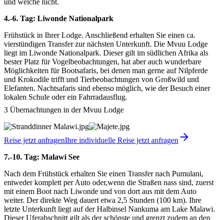
und welche nicht.
4.-6. Tag: Liwonde Nationalpark
Frühstück in Ihrer Lodge. Anschließend erhalten Sie einen ca.
vierstündigen Transfer zur nächsten Unterkunft. Die Mvuu Lodge
liegt im Liwonde Nationalpark. Dieser gilt im südlichen Afrika als
bester Platz für Vogelbeobachtungen, hat aber auch wunderbare
Möglichkeiten für Bootsafaris, bei denen man gerne auf Nilpferde
und Krokodile trifft und Tierbeobachtungen von Großwild und
Elefanten. Nachtsafaris sind ebenso möglich, wie der Besuch einer
lokalen Schule oder ein Fahrradausflug.
3 Übernachtungen in der Mvuu Lodge
Reise jetzt anfragen
Ihre individuelle Reise jetzt anfragen
7.-10. Tag: Malawi See
Nach dem Frühstück erhalten Sie einen Transfer nach Pumulani,
entweder komplett per Auto oder,wenn die Straßen nass sind, zuerst
mit einem Boot nach Liwonde und von dort aus mit dem Auto
weiter. Der direkte Weg dauert etwa 2,5 Stunden (100 km). Ihre
letzte Unterkunft liegt auf der Halbinsel Nankuma am Lake Malawi.
Dieser Uferabschnitt gilt als der schönste und grenzt zudem an den