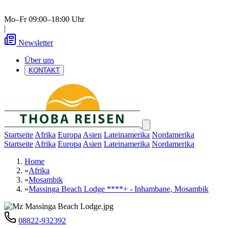
Mo–Fr 09:00–18:00 Uhr
|
Newsletter
Über uns
KONTAKT
Startseite
Afrika
Europa
Asien
Lateinamerika
Nordamerika
Startseite
Afrika
Europa
Asien
Lateinamerika
Nordamerika
Home
»
Afrika
»
Mosambik
»
Massinga Beach Lodge ****+ - Inhambane, Mosambik
08822-932392