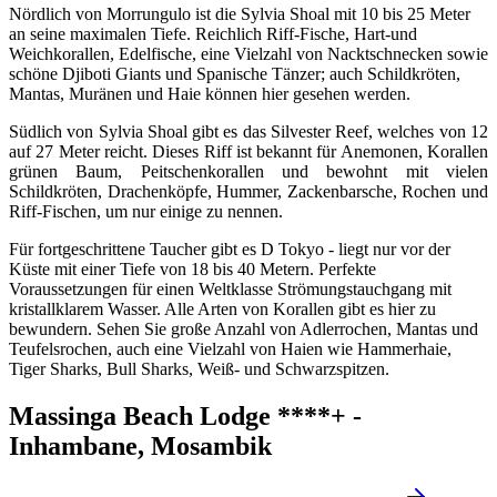
Nördlich von Morrungulo ist die Sylvia Shoal mit 10 bis 25 Meter
an seine maximalen Tiefe. Reichlich Riff-Fische, Hart-und
Weichkorallen, Edelfische, eine Vielzahl von Nacktschnecken sowie
schöne Djiboti Giants und Spanische Tänzer; auch Schildkröten,
Mantas, Muränen und Haie können hier gesehen werden.
Südlich von Sylvia Shoal gibt es das Silvester Reef, welches von 12
auf 27 Meter reicht. Dieses Riff ist bekannt für Anemonen, Korallen
grünen Baum, Peitschenkorallen und bewohnt mit vielen
Schildkröten, Drachenköpfe, Hummer, Zackenbarsche, Rochen und
Riff-Fischen, um nur einige zu nennen.
Für fortgeschrittene Taucher gibt es D Tokyo - liegt nur vor der
Küste mit einer Tiefe von 18 bis 40 Metern. Perfekte
Voraussetzungen für einen Weltklasse Strömungstauchgang mit
kristallklarem Wasser. Alle Arten von Korallen gibt es hier zu
bewundern. Sehen Sie große Anzahl von Adlerrochen, Mantas und
Teufelsrochen, auch eine Vielzahl von Haien wie Hammerhaie,
Tiger Sharks, Bull Sharks, Weiß- und Schwarzspitzen.
Massinga Beach Lodge ****+ -
Inhambane, Mosambik