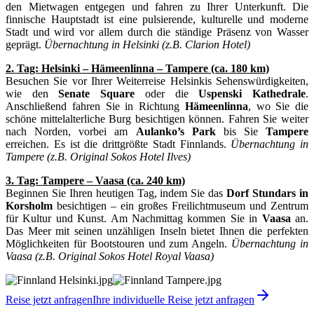
den Mietwagen entgegen und fahren zu Ihrer Unterkunft. Die
finnische Hauptstadt ist eine pulsierende, kulturelle und moderne
Stadt und wird vor allem durch die ständige Präsenz von Wasser
geprägt.
Übernachtung in Helsinki (z.B. Clarion Hotel)
2. Tag: Helsinki – Hämeenlinna – Tampere (ca. 180 km)
Besuchen Sie vor Ihrer Weiterreise Helsinkis Sehenswürdigkeiten,
wie den
Senate Square
oder die
Uspenski Kathedrale
.
Anschließend fahren Sie in Richtung
Hämeenlinna
, wo Sie die
schöne mittelalterliche Burg besichtigen können. Fahren Sie weiter
nach Norden, vorbei am
Aulanko’s Park
bis Sie
Tampere
erreichen. Es ist die drittgrößte Stadt Finnlands.
Übernachtung in
Tampere
(z.B. Original Sokos Hotel Ilves)
3. Tag: Tampere – Vaasa (ca. 240 km)
Beginnen Sie Ihren heutigen Tag, indem Sie das
Dorf Stundars in
Korsholm
besichtigen – ein großes Freilichtmuseum und Zentrum
für Kultur und Kunst. Am Nachmittag kommen Sie in
Vaasa
an.
Das Meer mit seinen unzähligen Inseln bietet Ihnen die perfekten
Möglichkeiten für Bootstouren und zum Angeln.
Übernachtung in
Vaasa (z.B. Original Sokos Hotel Royal Vaasa)
Reise jetzt anfragen
Ihre individuelle Reise jetzt anfragen