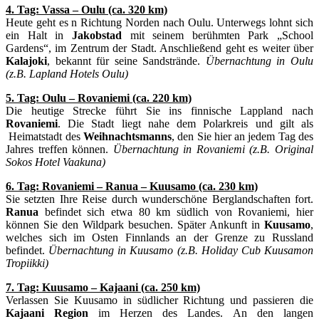
4. Tag: Vassa – Oulu (ca. 320 km)
Heute geht es n Richtung Norden nach Oulu. Unterwegs lohnt sich
ein Halt in
Jakobstad
mit seinem berühmten Park „School
Gardens“, im Zentrum der Stadt. Anschließend geht es weiter über
Kalajoki
, bekannt für seine Sandstrände.
Übernachtung in Oulu
(z.B. Lapland Hotels Oulu)
5. Tag: Oulu – Rovaniemi (ca. 220 km)
Die heutige Strecke führt Sie ins finnische Lappland nach
Rovaniemi
. Die Stadt liegt nahe dem Polarkreis und gilt als
Heimatstadt des
Weihnachtsmanns
, den Sie hier an jedem Tag des
Jahres treffen können.
Übernachtung in Rovaniemi (z.B. Original
Sokos Hotel Vaakuna)
6. Tag: Rovaniemi – Ranua – Kuusamo (ca. 230 km)
Sie setzten Ihre Reise durch wunderschöne Berglandschaften fort.
Ranua
befindet sich etwa 80 km südlich von Rovaniemi, hier
können Sie den Wildpark besuchen. Später Ankunft in
Kuusamo
,
welches sich im Osten Finnlands an der Grenze zu Russland
befindet.
Übernachtung in Kuusamo (z.B. Holiday Cub Kuusamon
Tropiikki)
7. Tag: Kuusamo – Kajaani (ca. 250 km)
Verlassen Sie Kuusamo in südlicher Richtung und passieren die
Kajaani Region
im Herzen des Landes. An den langen