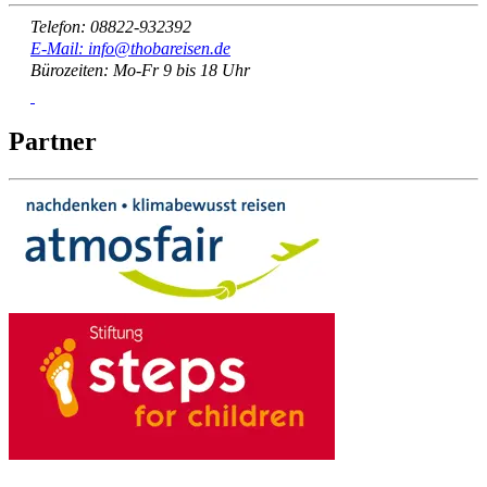
Telefon: 08822-932392
E-Mail: info@thobareisen.de
Bürozeiten: Mo-Fr 9 bis 18 Uhr
Partner