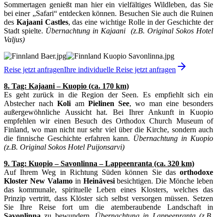
Sommertagen genießt man hier ein vielfältiges Wildleben, das Sie
bei einer „Safari“ entdecken können. Besuchen Sie auch die Ruinen
des
Kajaani Castles
, das eine wichtige Rolle in der Geschichte der
Stadt spielte.
Übernachtung in Kajaani (z.B. Original Sokos Hotel
Valjus)
Reise jetzt anfragen
Ihre individuelle Reise jetzt anfragen
8. Tag: Kajaani – Kuopio (ca. 170 km)
Es geht zurück in die Region der Seen. Es empfiehlt sich ein
Abstecher nach
Koli
am
Pielinen
See
, wo man eine besonders
außergewöhnliche Aussicht hat. Bei Ihrer Ankunft in Kuopio
empfehlen wir einen Besuch des Orthodox Church Museum of
Finland, wo man nicht nur sehr viel über die Kirche, sondern auch
die finnische Geschichte erfahren kann.
Übernachtung in Kuopio
(z.B. Original Sokos Hotel Puijonsarvi)
9. Tag: Kuopio – Savonlinna – Lappeenranta (ca. 320 km)
Auf Ihrem Weg in Richtung Süden können Sie das
orthodoxe
Kloster New Valamo
in
Heinävesi
besichtigen. Die Mönche leben
das kommunale, spirituelle Leben eines Klosters, welches das
Prinzip vertritt, dass Klöster sich selbst versorgen müssen. Setzen
Sie Ihre Reise fort um die atemberaubende Landschaft in
Savonlinna
zu bewundern.
Übernachtung in Lappeenranta (z.B.