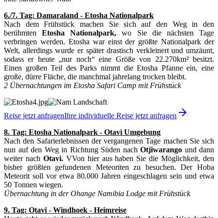
6./7. Tag: Damaraland - Etosha Nationalpark
Nach dem Frühstück machen Sie sich auf den Weg in den
berühmten
Etosha Nationalpark,
wo Sie die nächsten Tage
verbringen werden. Etosha war einst der größte Nationalpark der
Welt, allerdings wurde er später drastisch verkleinert und umzäunt,
sodass er heute „nur noch“ eine Größe von 22.270km² besitzt.
Einen großen Teil des Parks nimmt die Etosha Pfanne ein, eine
große, dürre Fläche, die manchmal jahrelang trocken bleibt.
2 Übernachtungen im Etosha Safari Camp mit Frühstück
Reise jetzt anfragen
Ihre individuelle Reise jetzt anfragen
8. Tag: Etosha Nationalpark - Otavi Umgebung
Nach den Safarierlebnissen der vergangenen Tage machen Sie sich
nun auf den Weg in Richtung Süden nach
Otjiwarango
und dann
weiter nach
Otavi.
VVon hier aus haben Sie die Möglichkeit, den
bisher größten gefundenen Meteoriten zu besuchen. Der Hoba
Meteorit soll vor etwa 80.000 Jahren eingeschlagen sein und etwa
50 Tonnen wiegen.
Übernachtung in der Ohange Namibia Lodge mit Frühstück
9. Tag: Otavi - Windhoek - Heimreise