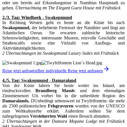
oder um bereits auf Erkundungstour in Namibias Hauptstadt zu
gehen.
Übernachtung im The Elegant Guest House mit Frühstück
2./3. Tag: Windhoek - Swakopmund
In Richtung Westen geht es heute an die Küste bis nach
Swakopmund,
der beliebteste Ferienort der Namibier und liegt am
Atlantischen Ozean. Sie erwarten zahlreiche historische
Sehenswürdigkeiten, interessante Museen, reizvolle Geschäfte und
Straßencafés sowie eine Vielzahl von Ausflugs- und
Aktivitätsmöglichkeiten.
2 Übernachtungen im Swakopmund Luxury Suites mit Frühstück
Reise jetzt anfragen
Ihre individuelle Reise jetzt anfragen
4./5. Tag: Swakopmund - Damaraland
Von der Küste fahren Sie heute weiter ins Inland, am
eindrucksvollen
Brandberg Massiv
und dem ehemaligen
Zinnmienenort Uis vorbei bis in die unberührte Region des
Damaralands.
DUnbedingt sehenswert ist Twyfelfontein: die mehr
als 2500 prähistorischen
Felsgravuren
wurden von der UNESCO
zum Weltkulturerbe erklärt. Außerdem sollten Sie dem
nahegelegenen
Versteinerten Wald
einen Besuch abstatten.
2 Übernachtungen in der Damara Mopane Lodge mit Frühstück
inkl. Sundowner Walk