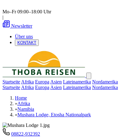
Mo–Fr 09:00–18:00 Uhr
|
Newsletter
Über uns
KONTAKT
Startseite
Afrika
Europa
Asien
Lateinamerika
Nordamerika
Startseite
Afrika
Europa
Asien
Lateinamerika
Nordamerika
Home
»
Afrika
»
Namibia
»
Mushara Lodge, Etosha Nationalpark
08822-932392