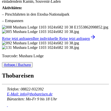
einladendem Kamin, Souvenir-Laden
Aktivitäten:
– Pirschfahrten in den Etosha-Nationalpark
– Entspannen
Reise jetzt anfragen
Ihre individuelle Reise jetzt anfragen
Tourcode: Mushara Lodge
Anfrage / Buchung
Thobareisen
Telefon: 08822-932392
E-Mail: info@thobareisen.de
Bürozeiten: Mo-Fr 9 bis 18 Uhr