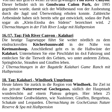
Dieser befindet sich im
Gondwana Cañon Park,
der 1995
gegründet wurde, damit sich der Wildbestand von der Ausbeutung
durch die Jagd und Überweidung erholen konnte. Zahlreiche
Artbestände haben sich bereits sehr gut entwickelt, sodass der Park
sogar als „Klein-Etosha des Südens“ bezeichnet wird.
2
Übernachtungen in der Fish River Lodge mit Halbpension
16./17. Tag: Fish River Canyon - Kalahari
Die heutige Tagesetappe führt Sie weiter nördlich zu dem
eindrucksvollen
Köcherbaumwald
in der Nähe von
Keetmanshoop.
Anschließend geht es in die Halbwüste der
Kalahari.
Unternehmen Sie eine Pirschfahrt im 4x4 Fahrzeug und
entdecken Sie die Tierwelt des Gebiets, wo unter anderem Zebras,
Springböcke, Straußen und Giraffen leben.
2 Übernachtungen in der Bagatelle Kalahari Game Ranch mit
Halbpension
18. Tag: Kalahari - Windhoek Umgebung
Heute fahren Sie zurück in die Region von
Windhoek.
Ihr Ziel ist
das private
Naturreservat Gocheganas,
südlich der Hauptstadt
wunderschön auf einem Plateau gelegen. Hier leben 25
verschiedene Großwildarten, wie Nashörner, Giraffen, Bergzebras,
Schakale und Leoparden.
Übernachtung im GocheGanas Nature
Reserve & Spa mit Halbpension