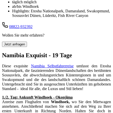
täglich möglich
ab/bis Windhoek
Highlights: Etosha Nationalpark, Damaraland, Swakopmund,
Sossusvlei Dünen, Lüderitz, Fish River Canyon
08822-932392
Wollen Sie mehr erfahren?
Jetzt anfragen
Namibia Exquisit - 19 Tage
Diese exquisite
Namibia Selbstfahrerreise
umfasst den Etosha
Nationalpark, die faszinierenden Dünenlandschaften des berühmten
Sossusvleis, die abwechslungsreichen Küstenregionen in und um
Swakopmund und die des landschaftlich schönen Damaralandes.
Untergebracht sind Sie in ausgesuchten Unterkünften im gehobenen
Standard - ideal für alle, die Luxus und Stil lieben!
1./2. Tag: Ankunft Windhoek - Okonjima
Anreise zum Flughafen von
Windhoek,
wo Sie den Mietwagen
annehmen. Anschließend machen Sie sich auf den Weg zu Ihrer
ersten Unterkunft in Richtung Norden. Halten Sie doch in