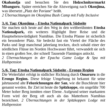
Okahandja
und besuchen Sie den
Holzschnitzermarkt
Mbanguru
. Später erreichen Sie die Abzweigung nach
Okonjima,
was übersetzt „Platz der Paviane“ heißt.
2 Übernachtungen im Okonjima Bush Camp mit Fully Inclusive
3./4. Tag: Okonjima – Etosha Nationalpark Südseite
Sie machen sich heute auf den Weg in den weltberühmten
Etosha
Nationalpark,
ein weiteres Highlight Ihrer Reise und die
Hauptsehenswürdigkeit Namibias. Die Etosha Pfanne ist sicherlich
ein besonderer Platz. Sie bedeckt fast ein Viertel der Fläche des
Parks und liegt manchmal jahrelang trocken, doch sobald einer der
nördlichen Flüsse im Norden Hochwasser führt, verwandelt sie sich
in einen großen See, der schnell Tausende Flamingos anlockt.
2 Übernachtungen in der Epacha Game Lodge & Spa mit
Halbpension
5./6. Tag: Etosha Nationalpark Südseite - Erongo Region
Die Weiterfahrt erfolgt in südlicher Richtung durch
Omaruru
in die
Erongo Region.
Diese felsige Umgebung ist bekannt für seine
jahrtausend alte
Felszeichnungen der San
, wie die Buschleute hier
genannt werden. Ihr Ziel ist heute die
Spitzkoppe,
ein ungefähr 700
Meter hoher Berg inmitten einer Ebene. Aufgrund seiner markanten
Form wird der Berg oft auch als das Matterhorn Namibias
bezeichnet.
2 Übernachtungen in der Spitzkoppen Lodge mit
Halbpension