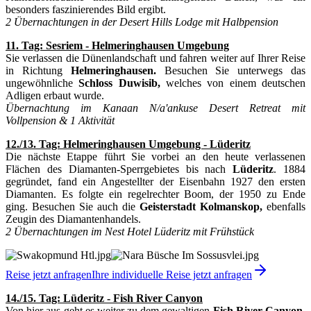
besonders faszinierendes Bild ergibt.
2 Übernachtungen in der Desert Hills Lodge mit Halbpension
11. Tag: Sesriem - Helmeringhausen Umgebung
Sie verlassen die Dünenlandschaft und fahren weiter auf Ihrer Reise
in Richtung
Helmeringhausen.
Besuchen Sie unterwegs das
ungewöhnliche
Schloss Duwisib,
welches von einem deutschen
Adligen erbaut wurde.
Übernachtung im Kanaan N/a'ankuse Desert Retreat mit
Vollpension & 1 Aktivität
12./13. Tag: Helmeringhausen Umgebung - Lüderitz
Die nächste Etappe führt Sie vorbei an den heute verlassenen
Flächen des Diamanten-Sperrgebietes bis nach
Lüderitz
. 1884
gegründet, fand ein Angestellter der Eisenbahn 1927 den ersten
Diamanten. Es folgte ein regelrechter Boom, der 1950 zu Ende
ging. Besuchen Sie auch die
Geisterstadt Kolmanskop,
ebenfalls
Zeugin des Diamantenhandels.
2 Übernachtungen im Nest Hotel Lüderitz mit Frühstück
Reise jetzt anfragen
Ihre individuelle Reise jetzt anfragen
14./15. Tag: Lüderitz - Fish River Canyon
Von hier aus geht es weiter zu dem gewaltigen
Fish River Canyon.