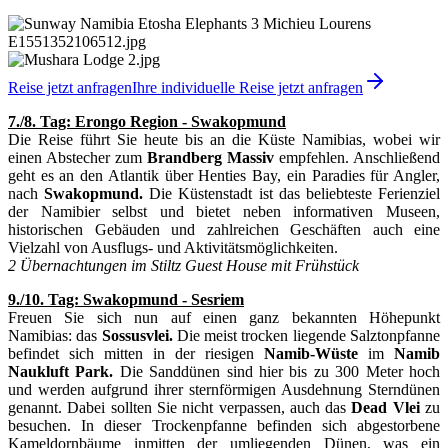
Reise jetzt anfragen
Ihre individuelle Reise jetzt anfragen
7./8. Tag: Erongo Region - Swakopmund
Die Reise führt Sie heute bis an die Küste Namibias, wobei wir
einen Abstecher zum
Brandberg Massiv
empfehlen. Anschließend
geht es an den Atlantik über Henties Bay, ein Paradies für Angler,
nach
Swakopmund.
Die Küstenstadt ist das beliebteste Ferienziel
der Namibier selbst und bietet neben informativen Museen,
historischen Gebäuden und zahlreichen Geschäften auch eine
Vielzahl von Ausflugs- und Aktivitätsmöglichkeiten.
2 Übernachtungen im Stiltz Guest House mit Frühstück
9./10
. Tag: Swakopmund - Sesriem
Freuen Sie sich nun auf einen ganz bekannten Höhepunkt
Namibias: das
Sossusvlei.
Die meist trocken liegende Salztonpfanne
befindet sich mitten in der riesigen
Namib-Wüste
im
Namib
Naukluft Park.
Die Sanddünen sind hier bis zu 300 Meter hoch
und werden aufgrund ihrer sternförmigen Ausdehnung Sterndünen
genannt. Dabei sollten Sie nicht verpassen, auch das
Dead Vlei
zu
besuchen. In dieser Trockenpfanne befinden sich abgestorbene
Kameldornbäume inmitten der umliegenden Dünen, was ein