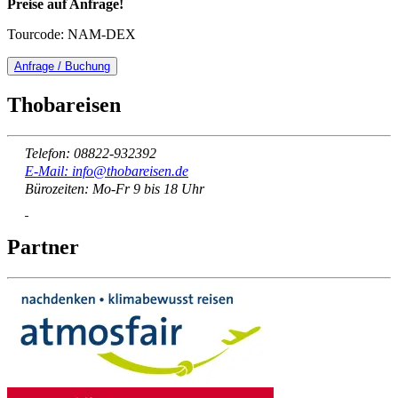
Preise auf Anfrage!
Tourcode: NAM-DEX
Anfrage / Buchung
Thobareisen
Telefon: 08822-932392
E-Mail: info@thobareisen.de
Bürozeiten: Mo-Fr 9 bis 18 Uhr
Partner