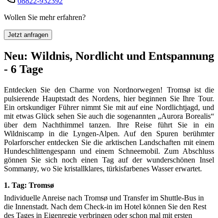
08822-932392
Wollen Sie mehr erfahren?
Jetzt anfragen
Neu: Wildnis, Nordlicht und Entspannung
- 6 Tage
Entdecken Sie den Charme von Nordnorwegen! Tromsø ist die
pulsierende Hauptstadt des Nordens, hier beginnen Sie Ihre Tour.
Ein ortskundiger Führer nimmt Sie mit auf eine Nordlichtjagd, und
mit etwas Glück sehen Sie auch die sogenannten „Aurora Borealis“
über dem Nachthimmel tanzen. Ihre Reise führt Sie in ein
Wildniscamp in die Lyngen-Alpen. Auf den Spuren berühmter
Polarforscher entdecken Sie die arktischen Landschaften mit einem
Hundeschlittengespann und einem Schneemobil. Zum Abschluss
gönnen Sie sich noch einen Tag auf der wunderschönen Insel
Sommarøy, wo Sie kristallklares, türkisfarbenes Wasser erwartet.
1. Tag:
Tromsø
Individuelle Anreise nach Tromsø und Transfer im Shuttle-Bus in
die Innenstadt. Nach dem Check-in im Hotel können Sie den Rest
des Tages in Eigenregie verbringen oder schon mal mit ersten