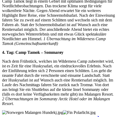
Camp Tamok liegt in einem Gebiet mit optimalen Bedingungen für
Nordlichtbeobachtungen. Das trockene Klima sorgt für viele
wolkenfreie Nächte. Gegen Abend erwartet Sie ein weiteres
Highlight Ihrer Reise, eine Schneemobilsafari. Nach der Einweisung
fahren Sie zu zweit auf einem Schlitten und wechseln sich mit dem
Fahren ab. Statt der Schneemobilsafari ist auf Wunsch auch eine
Rentiersafari möglich. Der anschließende Abend bietet ein echtes
norwegisches Wintererlebnis und mit etwas Glück spektakuläre
Nordlichter am Himmel.
1 Übernachtung im Wilderness Camp
Tamok (Gemeinschaftsunterkunft)
4. Tag: Camp Tamok – Sommarøy
Nach dem Frühstück, welches im Wilderness Camp zubereitet wird,
ist es Zeit für eine Huskysafari, ein eindrucksvolles Erlebnis. Nach
der Einführung teilen sich 2 Personen einen Schlitten. Los geht die
rasante Fahrt durch die verschneite und einsame Landschaft. Statt
der Huskysafari ist auf Wunsch auch eine Rentiersafari möglich. Im
Laufe des Nachmittags fahren Sie zurück nach Tromsø. Von dort
aus bringt Sie ein Shuttlebus auf die kleine Insel Sommarøy oder
(falls es dort keine Verfügbarkeiten mehr gibt) ins Malangen Resort
.
2 Übernachtungen im Sommarøy Arctic Hotel oder im Malangen
Resort.