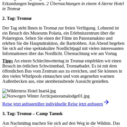
Erkundungen beginnen.
2 Übernachtungen in einem 4-Sterne Hotel
in Tromsø
2. Tag:
Tromsø
Der Tag steht Ihnen in Tromsø zur freien Verfügung. Lohnend ist
ein Besuch des Museums Polaria, ein Erlebniszentrum über die
Polarregion. Sehen Sie einen der Filme im Panoramakino und
erleben Sie die Hauptattraktion, die Bartrobben. Am Abend begeben
Sie sich auf eine spektakuläre Nordlichtjagd mit vielen interessanten
Informationen über das Nordlicht. Übernachtung wie am Vortag
Tipp:
An einem Schlechtwettertag in Tromsø empfehlen wir einen
Besuch im örtlichen Schwimmbad, Tromsøbadet. Es ist mit dem
öffentlichen Bus vom Zentrum aus zu erreichen, und Sie können in
den vielen Whirlpools eintauchen und vom angenehm warmen
Außenbecken aus, eine atemberaubende Aussicht genießen.
Reise jetzt anfragen
Ihre individuelle Reise jetzt anfragen
3. Tag: Tromsø – Camp Tamok
Am Nachmittag machen Sie sich auf den Weg in die Wildnis. Das