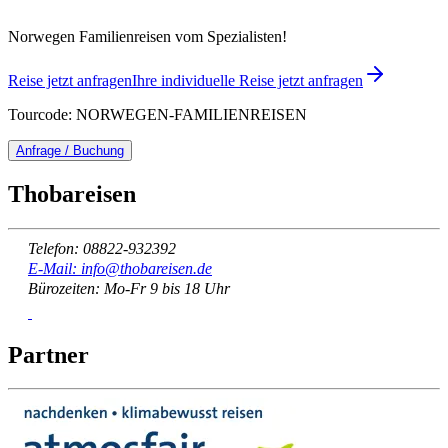
Norwegen Familienreisen vom Spezialisten!
Reise jetzt anfragen
Ihre individuelle Reise jetzt anfragen
Tourcode: NORWEGEN-FAMILIENREISEN
Anfrage / Buchung
Thobareisen
Telefon: 08822-932392
E-Mail: info@thobareisen.de
Bürozeiten: Mo-Fr 9 bis 18 Uhr
Partner