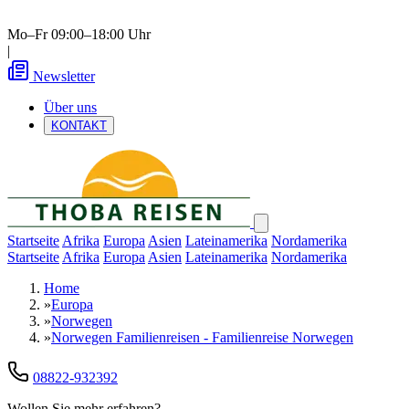
Mo–Fr 09:00–18:00 Uhr
|
Newsletter
Über uns
KONTAKT
Startseite
Afrika
Europa
Asien
Lateinamerika
Nordamerika
Startseite
Afrika
Europa
Asien
Lateinamerika
Nordamerika
Home
»
Europa
»
Norwegen
»
Norwegen Familienreisen - Familienreise Norwegen
08822-932392
Wollen Sie mehr erfahren?