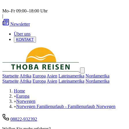
Mo–Fr 09:00–18:00 Uhr
|
Newsletter
Über uns
KONTAKT
Startseite
Afrika
Europa
Asien
Lateinamerika
Nordamerika
Startseite
Afrika
Europa
Asien
Lateinamerika
Nordamerika
Home
»
Europa
»
Norwegen
»
Norwegen Familienurlaub - Familienurlaub Norwegen
08822-932392
Wollen Sie mehr erfahren?