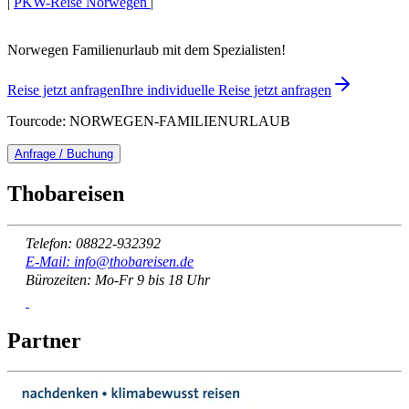
|
PKW-Reise Norwegen
|
Norwegen Familienurlaub mit dem Spezialisten!
Reise jetzt anfragen
Ihre individuelle Reise jetzt anfragen
Tourcode: NORWEGEN-FAMILIENURLAUB
Anfrage / Buchung
Thobareisen
Telefon: 08822-932392
E-Mail: info@thobareisen.de
Bürozeiten: Mo-Fr 9 bis 18 Uhr
Partner