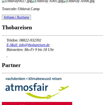
Tourcode: Olduvai Camp
Anfrage / Buchung
Thobareisen
Telefon: 08822-932392
E-Mail: info@thobareisen.de
Bürozeiten: Mo-Fr 9 bis 18 Uhr
Partner