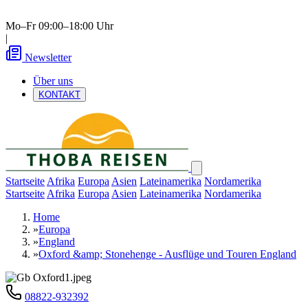
Mo–Fr 09:00–18:00 Uhr
|
Newsletter
Über uns
KONTAKT
Startseite
Afrika
Europa
Asien
Lateinamerika
Nordamerika
Startseite
Afrika
Europa
Asien
Lateinamerika
Nordamerika
Home
»
Europa
»
England
»
Oxford &amp; Stonehenge - Ausflüge und Touren England
08822-932392