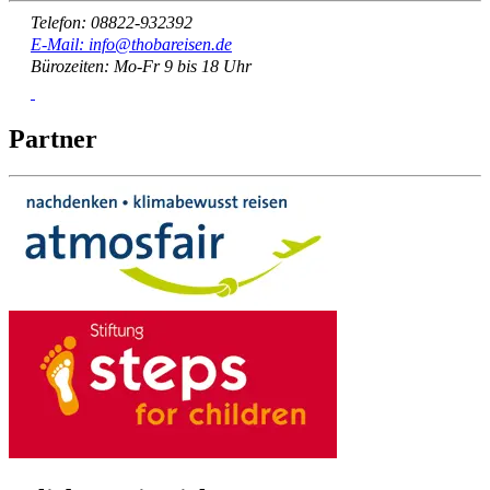
Telefon: 08822-932392
E-Mail: info@thobareisen.de
Bürozeiten: Mo-Fr 9 bis 18 Uhr
Partner